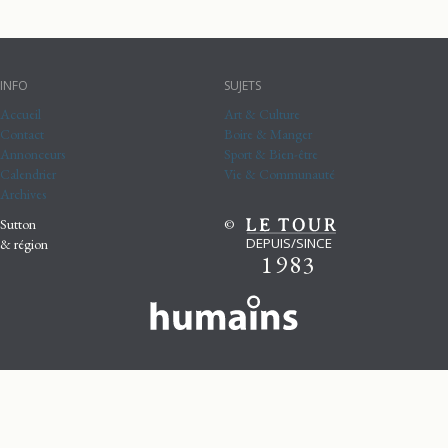
INFO
SUJETS
Accueil
Art & Culture
Contact
Boire & Manger
Annonceurs
Sport & Bien-être
Calendrier
Vie & Communauté
Archives
Sutton
©
DEPUIS/SINCE
& région
1983