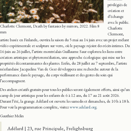
privilégiés de
création et
d’échange
avec le public.
Charlotte Clermont, Death by fantasies by mirrors, 2022. Film 8
Charlotte
mm
Clermont,
artiste basée en Finlande, ouvrira la saison du 5 mai au 14 juin avec un projet mêlant
vidéo expérimentale et sculpture sur verre, où le paysage rejoint des récits intimes. Du
16 juin au 26 juillet, l’artiste montréalais Guillaume Saur explorera les liens entre
création artistique et phytoremédiation, une approche écologique qui mise sur les
propriétés décontaminantes des plantes. Enfin, du 28 juillet au 7 septembre, l’artiste
néerlandaise Jacqueline Van de Geer développera une recherche autour de la
performance dans le paysage, du corps vieillissant et des gestes du soin qui
l’accompagnent.
Des ateliers créatifs gratuits pour tous les publics seront également offerts, ainsi qu’un
camp de jour artistique pour les enfants de 6 à 12 ans, du 17 au 21 août 2026.
Durant l’été, la grange Adélard est ouverte les samedis et dimanches, de 10 h à 18 h.
Pour voir la programmation complète, visitez
www.adelard.org
.
Gauthier Melin
Adélard | 23, rue Principale, Frelighsburg