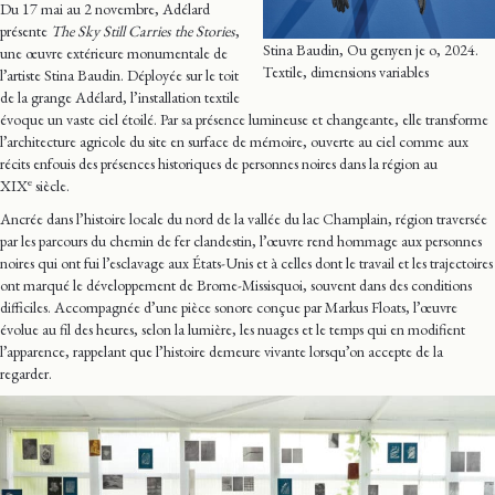
Du 17 mai au 2 novembre, Adélard
présente
The Sky Still Carries the Stories
,
Stina Baudin, Ou genyen je o, 2024.
une œuvre extérieure monumentale de
Textile, dimensions variables
l’artiste Stina Baudin. Déployée sur le toit
de la grange Adélard, l’installation textile
évoque un vaste ciel étoilé. Par sa présence lumineuse et changeante, elle transforme
l’architecture agricole du site en surface de mémoire, ouverte au ciel comme aux
récits enfouis des présences historiques de personnes noires dans la région au
e
XIX
siècle.
Ancrée dans l’histoire locale du nord de la vallée du lac Champlain, région traversée
par les parcours du chemin de fer clandestin, l’œuvre rend hommage aux personnes
noires qui ont fui l’esclavage aux États-Unis et à celles dont le travail et les trajectoires
ont marqué le développement de Brome-Missisquoi, souvent dans des conditions
difficiles. Accompagnée d’une pièce sonore conçue par Markus Floats, l’œuvre
évolue au fil des heures, selon la lumière, les nuages et le temps qui en modifient
l’apparence, rappelant que l’histoire demeure vivante lorsqu’on accepte de la
regarder.