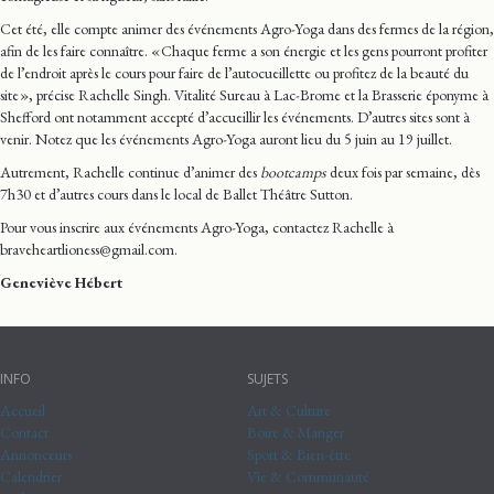
Cet été, elle compte animer des événements Agro-Yoga dans des fermes de la région,
afin de les faire connaître. « Chaque ferme a son énergie et les gens pourront profiter
de l’endroit après le cours pour faire de l’autocueillette ou profitez de la beauté du
site », précise Rachelle Singh. Vitalité Sureau à Lac-Brome et la Brasserie éponyme à
Shefford ont notamment accepté d’accueillir les événements. D’autres sites sont à
venir. Notez que les événements Agro-Yoga auront lieu du 5 juin au 19 juillet.
Autrement, Rachelle continue d’animer des
bootcamps
deux fois par semaine, dès
7h30 et d’autres cours dans le local de Ballet Théâtre Sutton.
Pour vous inscrire aux événements Agro-Yoga, contactez Rachelle à
braveheartlioness@gmail.com.
Geneviève Hébert
INFO
SUJETS
Accueil
Art & Culture
Contact
Boire & Manger
Annonceurs
Sport & Bien-être
Calendrier
Vie & Communauté