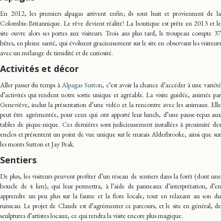
En 2012, les premiers alpagas arrivent enfin ; ils sont huit et proviennent de la
Colombie-Britannique. Le rêve devient réalité ! La boutique est prête en 2013 et le
site ouvre alors ses portes aux visiteurs. Trois ans plus tard, le troupeau compte 37
bêtes, en pleine santé, qui évoluent gracieusement sur le site en observant les visiteurs
avec un mélange de timidité et de curiosité.
Activités et décor
Aller passer du temps à
Alpagas Sutton
, c’est avoir la chance d’accéder à une variét
d’activités qui rendent notre sortie unique et agréable. La visite guidée, animée par
Geneviève, inclut la présentation d’une vidéo et la rencontre avec les animaux. Elle
peut être agrémentée, pour ceux qui ont apporté leur lunch, d’une pause-repas aux
tables de pique-nique. Ces dernières sont judicieusement installées à proximité des
enclos et présentent un point de vue unique sur le marais Alderbrooke, ainsi que sur
les monts Sutton et Jay Peak.
Sentiers
De plus, les visiteurs peuvent profiter d’un réseau de sentiers dans la forêt (dont une
boucle de 4 km), qui leur permettra, à l’aide de panneaux d’interprétation, d’en
apprendre un peu plus sur la faune et la flore locale, tout en relaxant au son du
ruisseau. Le projet de Claude est d’agrémenter ce parcours, et le site en général, de
sculptures d’artistes locaux, ce qui rendra la visite encore plus magique.