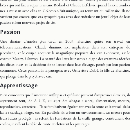
bêtes qui ont fait craquer Francine Bédard et Claude Lefebvre quand ils sont tombés
nez à museau avec elles en Colombie-Britannique, au tournant du millénaire. Ils ne
savaient pas encore que ces sympathiques êtres deviendraient un jour l’objet de leur
passion et leur nouveau projet de vie.
Passion
Une dizaine d’années plus tard, en 2009, Francine quitte son travail en
télécommunications, Claude diminue son implication dans son entreprise de
plomberie, et le couple acquiert la magnifique propriété des Van Ginhoven, sur le
chemin Macey, à Sutton. La beauté des lieux leur semble digne des créatures adorées
des dieux incas et ils décident de se lancer dans leur élevage, portés par leur passion
commune. Cette passion, ils la partagent avec Geneviève Dubé, la fille de Francine,
qui plonge dans le projet avec eux.
Apprentissage
Bien conscients que l’amour ne suffit pas et qu’ils ne peuvent s’improviser éleveurs, ils
apprennent tout, de A à Z, au sujet des alpagas : santé, alimentation, mœurs,
reproduction, caractère… Ils se familiarisent également avec la tonte et le travail de la
laine : cardage, filage, etc. En parallèle, ils créent un environnement sur mesure pour
leurs futurs protégés : ils refont les fondations de la vieille grange, construisent des
enclos, installent la table de tonte et clôturent les pâturages.