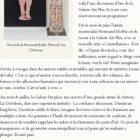
voilà l’une des raisons d’être de la
Galerie Art Plus. Et nous vous
réservons tout un programme !
Dès le mois de juin, l’artiste
montréalais Normand Moffat est de
retour à la Galerie Art Plus, avec sa
nouvelle série « Constellation ». Il en
Une étoile de Normand Moffat. Photo de Guy
dit : « Depuis des siècles, voire des
L’Heureux
millénaires, notre regard se dirige vers
le haut, vers le ciel. Notre imaginaire
s’invite à voyager dans des univers visibles et invisibles qui ont tant de mystères à nous
dévoiler. C’est ce qui m’amène à ma recherche, à travers celle des volumes, des
formes et des silhouettes humaines qui ouvrent la voie à une réflexion sur cet univers
si vaste, si infini. L’art m’aide à vivre. »
Au mois de juillet, la Galerie fait place aux œuvres d’une grande artiste de Sutton,
Liz Davidson, dans une exposition intitulée : La confiance silencieuse. Durant un
long hiver, Davidson oublie le blanc, imagine des terres vertes et des floraisons aux
multiples coloris. Ses peintures à l’huile deviennent des mémoires de couleurs, de
nuances et de tonalités rappelant les aubes et les brunantes des jours d’été. Ses jeux de
transparence et de géométrie nous interpellent à un tel point qu’on souhaite y
plonger. Beauté pure.