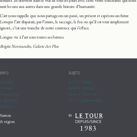
lentilles. Ils œuvrent dans le vrai de tous les jours avec cette vérité touchante qui nous
unit les uns aux autres dans une grande histoire d’humanité.
L’art nous rappelle que nous partageons un passé, un présent et espérons un futur.
Lorsque l’art disparait, par l’usure, le saccage, le feu ou qu’il est tout simplement
ignoré, c’est une tranche de notre existence qui s’efface.
Longue vie à l’art sous toutes ses formes.
Brigite Normandin, Galerie Art Plus
INFO
SUJETS
Accueil
Art & Culture
Contact
Boire & Manger
Annonceurs
Sport & Bien-être
Calendrier
Vie & Communauté
Archives
Sutton
©
DEPUIS/SINCE
& région
1983