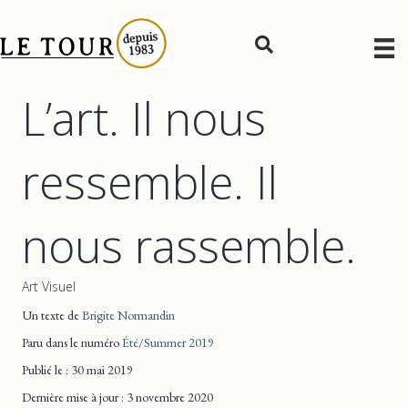
L’art. Il nous
ressemble. Il
nous rassemble.
Art Visuel
Un texte de
Brigite Normandin
Paru dans le numéro
Été/Summer 2019
Publié le : 30 mai 2019
Dernière mise
à jour
: 3 novembre 2020