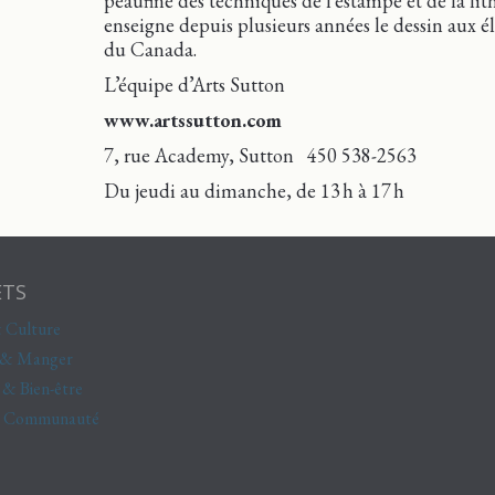
peaufine des techniques de l’estampe et de la litho
enseigne depuis plusieurs années le dessin aux él
du Canada.
L’équipe d’Arts Sutton
www.artssutton.com
7, rue Academy, Sutton 450 538-2563
Du jeudi au dimanche, de 13 h à 17 h
ETS
 Culture
 & Manger
 & Bien-être
& Communauté