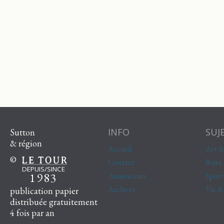
INFO
SUJ
Sutton
& région
Accueil
Art &
©
Contact
Boire
DEPUIS/SINCE
1983
Annonceurs
Sport
Archives
Vie 
publication papier
distribuée gratuitement
4 fois par an