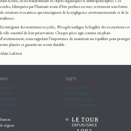
dans la mer, en les transformant en objets organiques et anthropomorphes. Ces
cordes, fabriquées par l’humain avant d’être perdues en mer, reviennent sous forme
de créations évocatrices qui témoignent de la négligence environnementale et de la
résilience.
En intégrant des matériaux recyclés,
Wrought
souligne la fragilité des écosystèmes et
le rôle essentiel de leur préservation. Chaque pièce agit comme un phare
d’avertissement, nous rappelant l’importance de maintenir un équilibre pour protéger
notre planète et garantir un avenir durable.
Alain Laforest
INFO
SUJETS
Accueil
Art & Culture
Contact
Boire & Manger
Annonceurs
Sport & Bien-être
Calendrier
Vie & Communauté
Archives
Sutton
©
DEPUIS/SINCE
& région