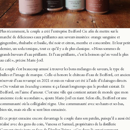
Plus récemment, le couple a créé l’entreprise Bedford Cie afin de mettre sur le
marché de délicieuses eaux pétillantes aux saveurs inusitées : orange sanguine et
gingembre, rhubarbe et basilic, thé noir et citron, menthe et concombre. Et leur petit
dernier, un soda tonique, tout ce qu’il y a de plus classique. « Nous sommes de
grands buveurs d’eau pétillante. Et l’eau pétillante, c’est la boisson qu’on vend le plus
au café », précise Marie-Joël.
Le couple s’est beaucoup amusé à trouver les bons mélanges de saveurs, le type de
bulles et l’image de marque. Celle-ci honore le château d’eau de Bedford, cet ancien
réservoir d’eau revampé en 2021 et mis en valeur cet été à l’aide d’éclairages directs.
« On voulait un
branding
comme si ça faisait longtemps que le produit existait. Et
Bedford, on l’aime d’amour. C’est une ville qui contient autant de monde que mon
ancienne école secondaire », ajoute Marie-Joël en riant. Selon elle, Bedford est une
communauté où la collégialité règne. Une communauté avec ses hauts et ses bas,
bien sûr, mais où elle se sent bien enracinée.
Et ce projet enracine encore davantage le couple dans son patelin, puisqu’il a aussi été
réalisé avec des gens du coin, Vanessa et Samuel, propriétaires de la distillerie
Comont située juste en face de l’Atelier Tréma. « Ces deux-là ont récemment