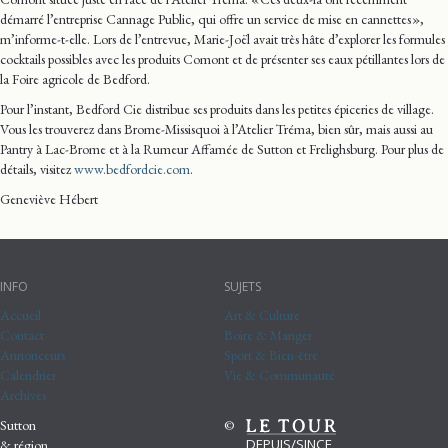
démarré l’entreprise Cannage Public, qui offre un service de mise en cannettes »,
m’informe-t-elle. Lors de l’entrevue, Marie-Joël avait très hâte d’explorer les formules
cocktails possibles avec les produits Comont et de présenter ses eaux pétillantes lors de
la Foire agricole de Bedford.
Pour l’instant, Bedford Cie distribue ses produits dans les petites épiceries de village.
Vous les trouverez dans Brome-Missisquoi à l’Atelier Tréma, bien sûr, mais aussi au
Pantry à Lac-Brome et à la Rumeur Affamée de Sutton et Frelighsburg. Pour plus de
détails, visitez
www.bedfordcie.com
.
Geneviève Hébert
INFO
SUJETS
Accueil
Art & Culture
Contact
Boire & Manger
Annonceurs
Sport & Bien-être
Calendrier
Vie & Communauté
Archives
Sutton
©
DEPUIS/SINCE
& région