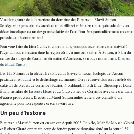
Vue plongeante de la bleuetière du domaine des Bleuets du Massif Sutton
Se régaler de gros bleuets sucrés et en cueillir soi-même en toute quiétude dans un
décor bucolique est un des grands plaisirs de l’été. Peut-être particulièrement en cette
période de déconfinement !
Pour vous faire du bien à vous et votre famille, vous pouvez mettre cette activité à
l’agenda tout en restant dans la région où il y a une belle offre. À Sutton, à 5 km du
centre du village de Sutton en direction d’Abercorn, se trouve notamment
Bleuets
du Massif Sutton
.
Les 1250 plants de la bleuetière sont cultivés avec un souci écologique. Aucun
pesticide n’est utilisé et le désherbage est manuel. On y retrouve plusieurs variétés de
cultivars de bleuets de corymbe : Patriot, Northland, North Blue, Bluecrop et Duke.
Étant membre de
La route bleue
et du Club conseil de Corymbe avec une trentaine
d’autres producteurs, Bleuets du Massif Sutton utilise les services-conseils d’un
agronome pour son expertise et son savoir-faire.
Un peu d’histoire
Bleuets du Massif Sutton est en activité depuis 2003. En vélo, Michèle Moisan-Girard
et Robert Girard ont eu un coup de foudre pour ce domaine situé sur la route 139