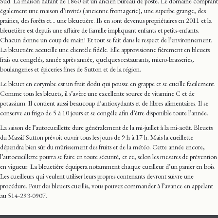
Sud. La maison datant de 1860 est un ancien bureau de poste. Le domaine comprant
également une maison d’invités (ancienne fromagerie), une superbe grange, des
prairies, des forêts et… une bleuetière. Ils en sont devenus propriétaires en 2011 et la
bleuetière est depuis une affaire de famille impliquant enfants et petits-enfants.
Chacun donne un coup de main ! Et tout se fait dans le respect de l’environnement.
La bleuetière accueille une clientèle fidèle. Elle approvisionne fièrement en bleuets
frais ou congelés, année après année, quelques restaurants, micro-brasseries,
boulangeries et épiceries fines de Sutton et de la région.
Le bleuet en corymbe est un fruit dodu qui pousse en grappe et se cueille facilement.
Comme tous les bleuets, il s’avère une excellente source de vitamine C et de
potassium. Il contient aussi beaucoup d’antioxydants et de fibres alimentaires. Il se
conserve au frigo de 5 à 10 jours et se congèle afin d’être disponible toute l’année.
La saison de l’autocueillette dure généralement de la mi-juillet à la mi-août. Bleuets
du Massif Sutton prévoit ouvrir tous les jours de 9 h à 17 h. Mais la cueillette
dépendra bien sûr du mûrissement des fruits et de la météo. Cette année encore,
l’autocueillette pourra se faire en toute sécurité, et ce, selon les mesures de prévention
en vigueur. La bleuetière équipera notamment chaque cueilleur d’un panier en bois.
Les cueilleurs qui veulent utiliser leurs propres contenants devront suivre une
procédure. Pour des bleuets cueillis, vous pouvez commander à l’avance en appelant
au 514-293-0907.