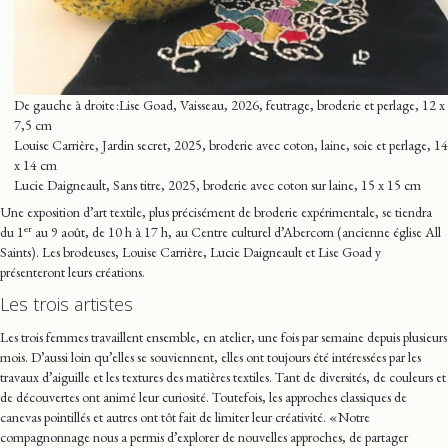
De gauche à droite :Lise Goad, Vaisseau, 2026, feutrage, broderie et perlage, 12 x
7,5 cm
Louise Carrière, Jardin secret, 2025, broderie avec coton, laine, soie et perlage, 14
x 14 cm
Lucie Daigneault, Sans titre, 2025, broderie avec coton sur laine, 15 x 15 cm
Une exposition d’art textile, plus précisément de broderie expérimentale, se tiendra
er
du 1
au 9 août, de 10 h à 17 h, au Centre culturel d’Abercorn (ancienne église All
Saints). Les brodeuses, Louise Carrière, Lucie Daigneault et Lise Goad y
présenteront leurs créations.
Les trois artistes
Les trois femmes travaillent ensemble, en atelier, une fois par semaine depuis plusieurs
mois. D’aussi loin qu’elles se souviennent, elles ont toujours été intéressées par les
travaux d’aiguille et les textures des matières textiles. Tant de diversités, de couleurs et
de découvertes ont animé leur curiosité. Toutefois, les approches classiques de
canevas pointillés et autres ont tôt fait de limiter leur créativité. « Notre
compagnonnage nous a permis d’explorer de nouvelles approches, de partager