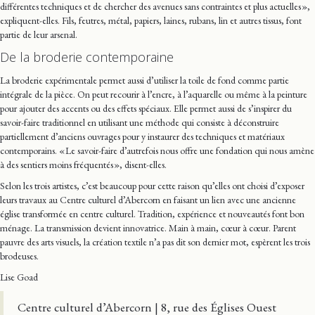
différentes techniques et de chercher des avenues sans contraintes et plus actuelles »,
expliquent-elles. Fils, feutres, métal, papiers, laines, rubans, lin et autres tissus, font
partie de leur arsenal.
De la broderie contemporaine
La broderie expérimentale permet aussi d’utiliser la toile de fond comme partie
intégrale de la pièce. On peut recourir à l’encre, à l’aquarelle ou même à la peinture
pour ajouter des accents ou des effets spéciaux. Elle permet aussi de s’inspirer du
savoir-faire traditionnel en utilisant une méthode qui consiste à déconstruire
partiellement d’anciens ouvrages pour y instaurer des techniques et matériaux
contemporains. « Le savoir-faire d’autrefois nous offre une fondation qui nous amène
à des sentiers moins fréquentés », disent-elles.
Selon les trois artistes, c’est beaucoup pour cette raison qu’elles ont choisi d’exposer
leurs travaux au Centre culturel d’Abercorn en faisant un lien avec une ancienne
église transformée en centre culturel. Tradition, expérience et nouveautés font bon
ménage. La transmission devient innovatrice. Main à main, cœur à cœur. Parent
pauvre des arts visuels, la création textile n’a pas dit son dernier mot, espèrent les trois
brodeuses.
Lise Goad
Centre culturel d’Abercorn | 8, rue des Églises Ouest