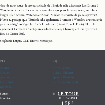
Grande nouveauté ; le réseau cyclable de l’Estriade relie désormais Lac-Brome à
Waterloo et Granby ! Le circuit des trois lacs, qui porte bien son nom, vous fera
longer le lac Brome, Waterloo et Boivin. Maillot et serviette de plage à prévoir !
Notez au passage que l’Estriade relie également Bromont à Waterloo avec un arrêt
presque obligé au Vignoble La Belle Alliance (circuit Boucle Davis). Elle relie
également Farnham à Saint-Jean-sur-le-Richelieu, Chambly et Granby (circuit
Boucle Centre-Est).
Stéphanie Dupuy, CLD Brome-Missisquoi
INFO
SUJETS
Accueil
Art & Culture
Contact
Boire & Manger
Annonceurs
Sport & Bien-être
Calendrier
Vie & Communauté
Archives
Sutton
©
DEPUIS/SINCE
& région
1983