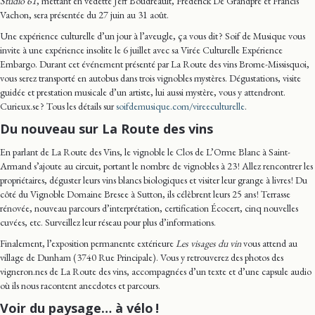
Studio 61
, mettant en vedette Jeff Boudreault, Frédérick De Grandpré et Francis
Vachon, sera présentée du 27 juin au 31 août.
Une expérience culturelle d’un jour à l’aveugle, ça vous dit ? Soif de Musique vous
invite à une expérience insolite le 6 juillet avec sa Virée Culturelle Expérience
Embargo. Durant cet événement présenté par La Route des vins Brome-Missisquoi,
vous serez transporté en autobus dans trois vignobles mystères. Dégustations, visite
guidée et prestation musicale d’un artiste, lui aussi mystère, vous y attendront.
Curieux.se ? Tous les détails sur
soifdemusique.com/vireeculturelle
.
Du nouveau sur La Route des vins
En parlant de La Route des Vins, le vignoble le Clos de L’Orme Blanc à Saint-
Armand s’ajoute au circuit, portant le nombre de vignobles à 23 ! Allez rencontrer les
propriétaires, déguster leurs vins blancs biologiques et visiter leur grange à livres ! Du
côté du Vignoble Domaine Bresee à Sutton, ils célèbrent leurs 25 ans ! Terrasse
rénovée, nouveau parcours d’interprétation, certification Écocert, cinq nouvelles
cuvées, etc. Surveillez leur réseau pour plus d’informations.
Finalement, l’exposition permanente extérieure
Les visages du vin
vous attend au
village de Dunham (3740 Rue Principale). Vous y retrouverez des photos des
vigneron.nes de La Route des vins, accompagnées d’un texte et d’une capsule audio
où ils nous racontent anecdotes et parcours.
Voir du paysage… à vélo !