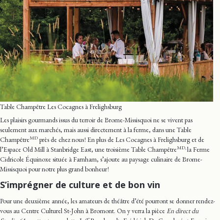
Table Champêtre Les Cocagnes à Frelighsburg
Les plaisirs gourmands issus du terroir de Brome-Missisquoi ne se vivent pas
seulement aux marchés, mais aussi directement à la ferme, dans une Table
MD
Champêtre
près de chez nous ! En plus de Les Cocagnes à Frelighsburg et de
MD,
l’Espace Old Mill à Stanbridge East, une troisième Table Champêtre
la Ferme
Cidricole Équinoxe située à Farnham, s’ajoute au paysage culinaire de Brome-
Missisquoi pour notre plus grand bonheur !
S’imprégner de culture et de bon vin
Pour une deuxième année, les amateurs de théâtre d’été pourront se donner rendez-
vous au Centre Culturel St-John à Bromont. On y verra la pièce
En direct du