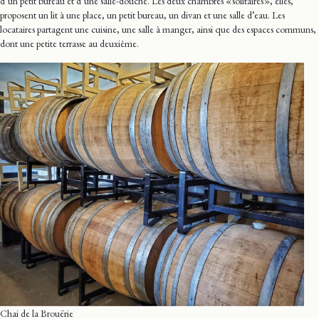
d’un petit bureau et d’une salle-douche. Les deux chambres « solitaires », elles,
proposent un lit à une place, un petit bureau, un divan et une salle d’eau. Les
locataires partagent une cuisine, une salle à manger, ainsi que des espaces communs,
dont une petite terrasse au deuxième.
Chai de la Brouërie