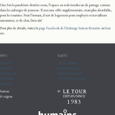
Une fois la pandémie derrière nous, l’espace en redeviendra un de partage comme
dans les auberges de jeunesse. Il sera une offre supplémentaire, mais plus abordable,
pour les touristes. Pour l’instant, il sert de logement pour employés et travailleurs
saisonniers, et de chai, bien sûr!
Pour plus de détails, visitez la
page Facebook de l’Auberge Sutton Brouërie
ou
leur
site
.
INFO
SUJETS
Accueil
Art & Culture
Contact
Boire & Manger
Annonceurs
Sport & Bien-être
Calendrier
Vie & Communauté
Archives
Sutton
©
DEPUIS/SINCE
& région
1983