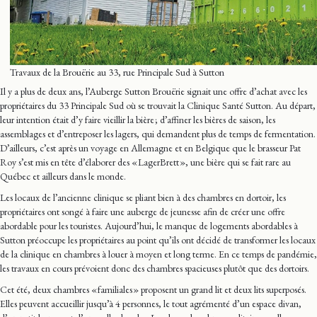
Travaux de la Brouërie au 33, rue Principale Sud à Sutton
Il y a plus de deux ans, l’Auberge Sutton Brouërie signait une offre d’achat avec les
propriétaires du 33 Principale Sud où se trouvait la Clinique Santé Sutton. Au départ,
leur intention était d’y faire vieillir la bière ; d’affiner les bières de saison, les
assemblages et d’entreposer les lagers, qui demandent plus de temps de fermentation.
D’ailleurs, c’est après un voyage en Allemagne et en Belgique que le brasseur Pat
Roy s’est mis en tête d’élaborer des « LagerBrett », une bière qui se fait rare au
Québec et ailleurs dans le monde.
Les locaux de l’ancienne clinique se pliant bien à des chambres en dortoir, les
propriétaires ont songé à faire une auberge de jeunesse afin de créer une offre
abordable pour les touristes. Aujourd’hui, le manque de logements abordables à
Sutton préoccupe les propriétaires au point qu’ils ont décidé de transformer les locaux
de la clinique en chambres à louer à moyen et long terme. En ce temps de pandémie,
les travaux en cours prévoient donc des chambres spacieuses plutôt que des dortoirs.
Cet été, deux chambres « familiales » proposent un grand lit et deux lits superposés.
Elles peuvent accueillir jusqu’à 4 personnes, le tout agrémenté d’un espace divan,