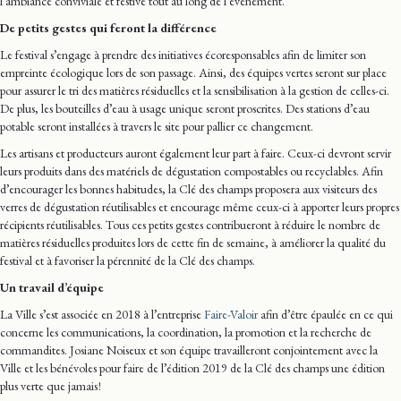
l’ambiance conviviale et festive tout au long de l’événement.
De petits gestes qui feront la différence
Le festival s’engage à prendre des initiatives écoresponsables afin de limiter son
empreinte écologique lors de son passage. Ainsi, des équipes vertes seront sur place
pour assurer le tri des matières résiduelles et la sensibilisation à la gestion de celles-ci.
De plus, les bouteilles d’eau à usage unique seront proscrites. Des stations d’eau
potable seront installées à travers le site pour pallier ce changement.
Les artisans et producteurs auront également leur part à faire. Ceux-ci devront servir
leurs produits dans des matériels de dégustation compostables ou recyclables. Afin
d’encourager les bonnes habitudes, la Clé des champs proposera aux visiteurs des
verres de dégustation réutilisables et encourage même ceux-ci à apporter leurs propres
récipients réutilisables. Tous ces petits gestes contribueront à réduire le nombre de
matières résiduelles produites lors de cette fin de semaine, à améliorer la qualité du
festival et à favoriser la pérennité de la Clé des champs.
Un travail d’équipe
La Ville s’est associée en 2018 à l’entreprise
Faire-Valoir
afin d’être épaulée en ce qui
concerne les communications, la coordination, la promotion et la recherche de
commandites. Josiane Noiseux et son équipe travailleront conjointement avec la
Ville et les bénévoles pour faire de l’édition 2019 de la Clé des champs une édition
plus verte que jamais !