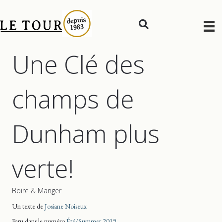
Une Clé des
champs de
Dunham plus
verte!
Boire & Manger
Un texte de
Josiane Noiseux
Paru dans le numéro
Été/Summer 2019