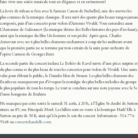
faire vivre une soirée musicale tout en élégance et en ravissement !
La levée de rideau se fera avec le fameux Canon de Pachelbel, une des œuvres les
plus connues de la musique classique. Il sera suivi des quatre plus beaux tangos jamais
composés, puis d’un concerto pour violon d’Antonio Vivaldi. Vous entendrez aussi
L’Automne de Galzounov (la musique thème des Belles histoires des pays d’en-haut),
ainsi que la musique du film Un homme et son péché. Après quoi, Charles
Aznavour avec ses 4 plus belles chansons enchantera à coup sûr les auditeurs avant
que la première partie ne se termine par trois extraits de la suite pour orchestre de
l’opéra Carmen de Georges Bizet.
La seconde partie du concert inclura Le Boléro de Ravel suivie d’une pièce surprise et
du plus connu et du plus beau de tous les concertos pour violon de Vivaldi. Une autre
valse pour éblouir le public ; le Danube bleu de Strauss. Les plus belles chansons des
Beatles ne manqueront pas d’évoquer la nostalgie des plus belles mélodies du groupe
le plus populaire de tous les temps. Le tout se conclura sur une note joyeuse avec la 5e
Danse hongroise de Brahms.
Ne manquez pas cette soirée le samedi 31 août, à 20 h, à l’Église St-André de Sutton
située au 89, rue Principale Nord. Les billets sont en vente à la boutique Nath’Elle à
Sutton au prix de 30 $, ainsi qu’à la porte le soir du concert. Information : 514-774-
9148 ou
concertchandelle.com
.