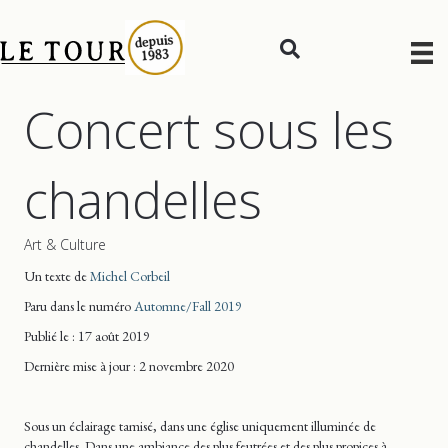
Concert sous les
chandelles
Art & Culture
Un texte de
Michel Corbeil
Paru dans le numéro
Automne/Fall 2019
Publié le : 17 août 2019
Dernière mise
à jour
: 2 novembre 2020
Sous un éclairage tamisé, dans une église uniquement illuminée de
chandelles. Dans une ambiance des plus feutrées et des plus propices à