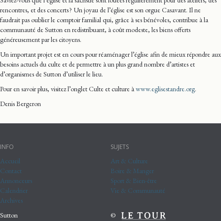
rencontres, et des concerts ? Un joyau de l’église est son orgue Casavant. Il ne
faudrait pas oublier le comptoir familial qui, grâce à ses bénévoles, contribue à la
communauté de Sutton en redistribuant, à coût modeste, les biens offerts
généreusement par les citoyens.
Un important projet est en cours pour réaménager l’église afin de mieux répondre aux
besoins actuels du culte et de permettre à un plus grand nombre d’artistes et
d’organismes de Sutton d’utiliser le lieu.
Pour en savoir plus, visitez l’onglet Culte et culture à
www.eglisestandre.org
.
Denis Bergeron
INFO
SUJETS
Accueil
Art & Culture
Contact
Boire & Manger
Annonceurs
Sport & Bien-être
Calendrier
Vie & Communauté
Archives
Sutton
©