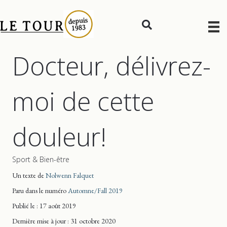
Docteur, délivrez-
moi de cette
douleur!
Sport & Bien-être
Un texte de
Nolwenn Falquet
Paru dans le numéro
Automne/Fall 2019
Publié le : 17 août 2019
Dernière mise
à jour
: 31 octobre 2020