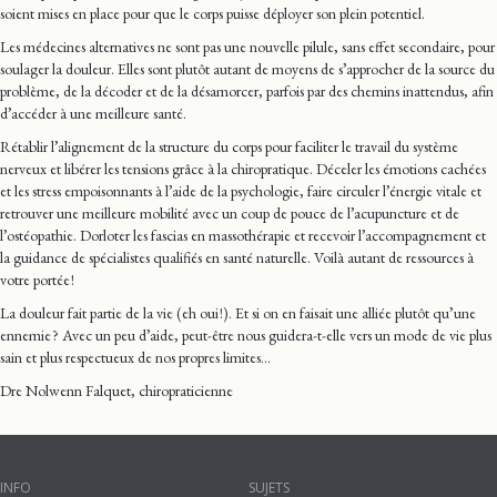
soient mises en place pour que le corps puisse déployer son plein potentiel.
Les médecines alternatives ne sont pas une nouvelle pilule, sans effet secondaire, pour
soulager la douleur. Elles sont plutôt autant de moyens de s’approcher de la source du
problème, de la décoder et de la désamorcer, parfois par des chemins inattendus, afin
d’accéder à une meilleure santé.
Rétablir l’alignement de la structure du corps pour faciliter le travail du système
nerveux et libérer les tensions grâce à la chiropratique. Déceler les émotions cachées
et les stress empoisonnants à l’aide de la psychologie, faire circuler l’énergie vitale et
retrouver une meilleure mobilité avec un coup de pouce de l’acupuncture et de
l’ostéopathie. Dorloter les fascias en massothérapie et recevoir l’accompagnement et
la guidance de spécialistes qualifiés en santé naturelle. Voilà autant de ressources à
votre portée !
La douleur fait partie de la vie (eh oui !). Et si on en faisait une alliée plutôt qu’une
ennemie ? Avec un peu d’aide, peut-être nous guidera-t-elle vers un mode de vie plus
sain et plus respectueux de nos propres limites…
Dre Nolwenn Falquet, chiropraticienne
INFO
SUJETS