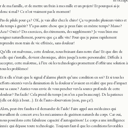
m’occupe
r de ma famille, et de mettre un frein à mes mille et un projets ! Et pourquoi ai-je
donc si mal ? Ce n’est vraiment pas le moment !
Pas de pilule pour ça ? OK, je vais aller chez le chiro ! Ça va prendre plusieurs visites et
du temps à guérir ? Y’a pas autre chose que je peux faire en même temps ? Masso ?
Acu ? Ostéo ? Des exercices, des étirements, des suppléments ? Je veux bien me
soigner naturellement, pourvu que ça aille vite ! Pour que je puisse rapidement
reprendre mon train de vie effrénée, sans douleur !
Qu’elle est malvenue, cette douleur, nous freinant dans notre élan ! Et que dire de
celle qui s’installe, devient chronique, altère jusqu’à notre personnalité. Difficile à
accepter, cette malotrue, à l’ère où les technologies promettent d’offrir une solution à
tous les problèmes !
Et si elle n’était que le signal d’alarme plutôt qu’une condition en soi ? Et si tous les
efforts orientés vers la diminution de la douleur n’avaient en réalité que peu d’impact
sur sa cause ? Auriez-vous envie de vous pencher vers la source profonde de cette
douleur ? Pas facile ! Cela prend du temps (on n’en a pas beaucoup). De la patience
(elle est déjà à bout…). Et de l’auto-observation (non, pas ça !).
Alors, peut-être faudra-t-il demander de l’aide ! Faire appel aux médecines qui
travaillent de concert avec les mécanismes de guérison naturels du corps. Car oui,
nous possédons cette fabuleuse capacité d’autoguérison ! Le corps a une intelligence
innée qui dépasse toute technologie. Toujours faut-il que les conditions favorables