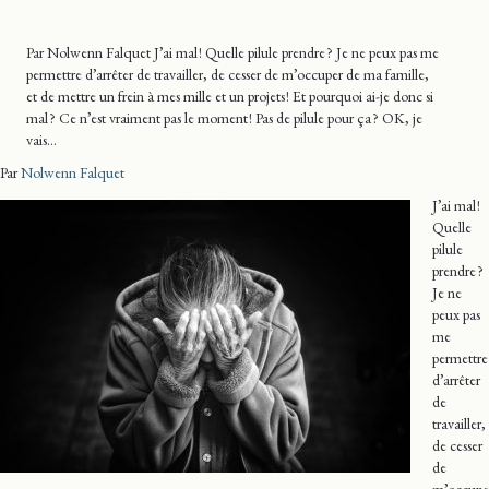
Par Nolwenn Falquet J’ai mal ! Quelle pilule prendre ? Je ne peux pas me
permettre d’arrêter de travailler, de cesser de m’occuper de ma famille,
et de mettre un frein à mes mille et un projets ! Et pourquoi ai-je donc si
mal ? Ce n’est vraiment pas le moment ! Pas de pilule pour ça ? OK, je
vais…
Par
Nolwenn Falquet
J’ai mal !
Quelle
pilule
prendre ?
Je ne
peux pas
me
permettre
d’arrêter
de
travailler,
de cesser
de