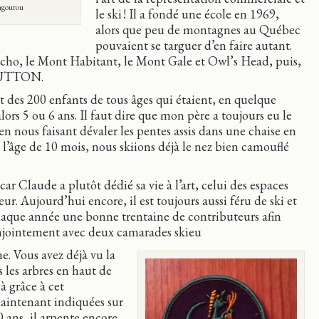
angourou
le ski ! Il a fondé une école en 1969,
alors que peu de montagnes au Québec
pouvaient se targuer d’en faire autant.
t Écho, le Mont Habitant, le Mont Gale et Owl’s Head, puis,
 SUTTON.
 des 200 enfants de tous âges qui étaient, en quelque
 alors 5 ou 6 ans. Il faut dire que mon père a toujours eu le
en nous faisant dévaler les pentes assis dans une chaise en
 à l’âge de 10 mois, nous skiions déjà le nez bien camouflé
car Claude a plutôt dédié sa vie à l’art, celui des espaces
ur. Aujourd’hui encore, il est toujours aussi féru de ski et
aque année une bonne trentaine de contributeurs afin
onjointement avec deux camarades skieu
e. Vous avez déjà vu la
s les arbres en haut de
à grâce à cet
aintenant indiquées sur
0 ans, il arpente encore