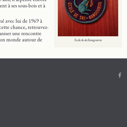
 à ses sous-bois et à
né avec lui de 1969 à
cette chance, retrouvez-
ganiser une rencontre
r son monde autour de
École de ski Kangourou
Face