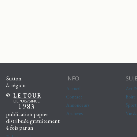
INFO
SUJ
Sutton
& région
Accueil
Art &
©
Contact
Boire
DEPUIS/SINCE
1983
Annonceurs
Sport
Archives
Vie 
publication papier
distribuée gratuitement
4 fois par an