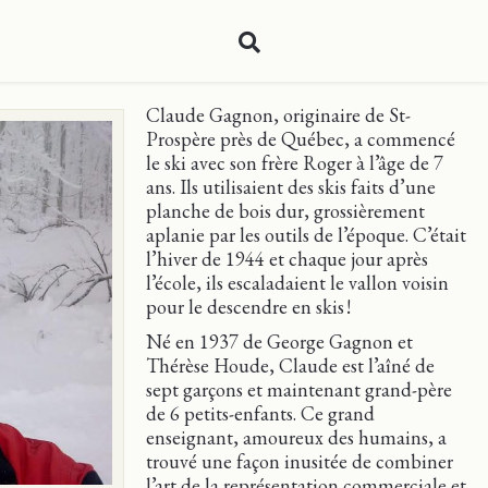
Claude Gagnon, originaire de St-
Prospère près de Québec, a commencé‎
le ski avec son frère Roger à l’âge de 7
ans. Ils utilisaient des skis faits d’une
planche de bois dur, grossièrement
aplanie par les outils de l’époque. C’était
l’hiver de 1944 et chaque jour après
l’école, ils escaladaient le vallon voisin
pour le descendre en skis !
Né en 1937 de George Gagnon et
Thérèse Houde, Claude est l’aîné de
sept garçons et maintenant grand-père
de 6 petits-enfants. Ce grand
enseignant, amoureux des humains, a
trouvé une façon inusitée de combiner
l’art de la représentation commerciale et