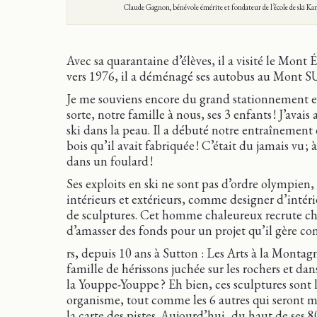
Claude Gagnon, bénévole émérite et fondateur de l’école de ski K
Avec sa quarantaine d’élèves, il a visité le Mon
vers 1976, il a déménagé ses autobus au Mont
Je me souviens encore du grand stationnement et
sorte, notre famille à nous, ses 3 enfants ! J’avais
ski dans la peau. Il a débuté notre entraînement 
bois qu’il avait fabriquée ! C’était du jamais vu ;
dans un foulard !
Ses exploits en ski ne sont pas d’ordre olympien, 
intérieurs et extérieurs, comme designer d’intérie
de sculptures. Cet homme chaleureux recrute ch
d’amasser des fonds pour un projet qu’il gère c
rs, depuis 10 ans à Sutton : Les Arts à la Montagn
famille de hérissons juchée sur les rochers et dan
la Youppe-Youppe ? Eh bien, ces sculptures sont l
organisme, tout comme les 6 autres qui seront m
la carte des pistes. Aujourd’hui, du haut de ses 8