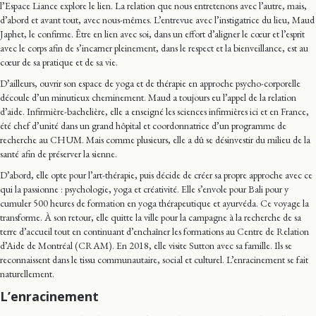
l’Espace Liance explore le lien. La relation que nous entretenons avec l’autre, mais,
d’abord et avant tout, avec nous-mêmes. L’entrevue avec l’instigatrice du lieu, Maud
Japhet, le confirme. Être en lien avec soi, dans un effort d’aligner le cœur et l’esprit
avec le corps afin de s’incarner pleinement, dans le respect et la bienveillance, est au
cœur de sa pratique et de sa vie.
D’ailleurs, ouvrir son espace de yoga et de thérapie en approche psycho-corporelle
découle d’un minutieux cheminement. Maud a toujours eu l’appel de la relation
d’aide. Infirmière-bachelière, elle a enseigné les sciences infirmières ici et en France,
été chef d’unité dans un grand hôpital et coordonnatrice d’un programme de
recherche au CHUM. Mais comme plusieurs, elle a dû se désinvestir du milieu de la
santé afin de préserver la sienne.
D’abord, elle opte pour l’art-thérapie, puis décide de créer sa propre approche avec ce
qui la passionne : psychologie, yoga et créativité. Elle s’envole pour Bali pour y
cumuler 500 heures de formation en yoga thérapeutique et ayurvéda. Ce voyage la
transforme. À son retour, elle quitte la ville pour la campagne à la recherche de sa
terre d’accueil tout en continuant d’enchaîner les formations au Centre de Relation
d’Aide de Montréal (CRAM). En 2018, elle visite Sutton avec sa famille. Ils se
reconnaissent dans le tissu communautaire, social et culturel. L’enracinement se fait
naturellement.
L’enracinement