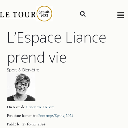
L’Espace Liance
prend vie
Sport & Bien-être
Un texte de
Geneviève Hébert
Paru dans le numéro
Printemps/Spring 2024
Publié le : 27 février 2024