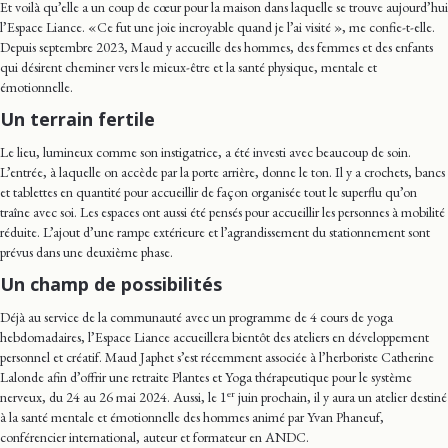
Et voilà qu’elle a un coup de cœur pour la maison dans laquelle se trouve aujourd’hui
l’Espace Liance. « Ce fut une joie incroyable quand je l’ai visité », me confie-t-elle.
Depuis septembre 2023, Maud y accueille des hommes, des femmes et des enfants
qui désirent cheminer vers le mieux-être et la santé physique, mentale et
émotionnelle.
Un terrain fertile
Le lieu, lumineux comme son instigatrice, a été investi avec beaucoup de soin.
L’entrée, à laquelle on accède par la porte arrière, donne le ton. Il y a crochets, bancs
et tablettes en quantité pour accueillir de façon organisée tout le superflu qu’on
traîne avec soi. Les espaces ont aussi été pensés pour accueillir les personnes à mobilité
réduite. L’ajout d’une rampe extérieure et l’agrandissement du stationnement sont
prévus dans une deuxième phase.
Un champ de possibilités
Déjà au service de la communauté avec un programme de 4 cours de yoga
hebdomadaires, l’Espace Liance accueillera bientôt des ateliers en développement
personnel et créatif. Maud Japhet s’est récemment associée à l’herboriste Catherine
Lalonde afin d’offrir une retraite Plantes et Yoga thérapeutique pour le système
er
nerveux, du 24 au 26 mai 2024. Aussi, le 1
juin prochain, il y aura un atelier destiné
à la santé mentale et émotionnelle des hommes animé par Yvan Phaneuf,
conférencier international, auteur et formateur en ANDC.