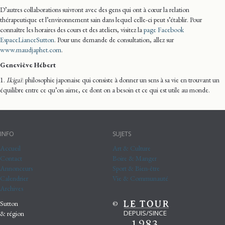
D’autres collaborations suivront avec des gens qui ont à cœur la relation
thérapeutique et l’environnement sain dans lequel celle-ci peut s’établir. Pour
connaître les horaires des cours et des ateliers, visitez la
page Facebook
EspaceLianceSutton
. Pour une demande de consultation, allez sur
www.maudjaphet.com
.
Geneviève Hébert
1.
Ikigaï
: philosophie japonaise qui consiste à donner un sens à sa vie en trouvant un
équilibre entre ce qu’on aime, ce dont on a besoin et ce qui est utile au monde.
INFO
SUJETS
Accueil
Art & Culture
Contact
Boire & Manger
Annonceurs
Sport & Bien-être
Calendrier
Vie & Communauté
Archives
Sutton
©
DEPUIS/SINCE
& région
1983