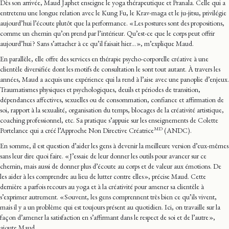
Dès son arrivée, Maud Japhet enseigne le yoga thérapeutique et Pranala. Celle qui a
entretenu une longue relation avec le Kung Fu, le Krav-maga et le ju-jitsu, privilégie
aujourd’hui l’écoute plutôt que la performance. « Les postures sont des propositions,
comme un chemin qu’on prend par l’intérieur. Qu’est-ce que le corps peut offrir
aujourd’hui ? Sans s’attacher à ce qu’il faisait hier… », m’explique Maud.
En parallèle, elle offre des services en thérapie psycho-corporelle créative à une
clientèle diversifiée dont les motifs de consultation le sont tout autant. À travers les
années, Maud a acquis une expérience qui la rend à l’aise avec une panoplie d’enjeux.
Traumatismes physiques et psychologiques, deuils et périodes de transition,
dépendances affectives, sexuelles ou de consommation, confiance et affirmation de
soi, rapport à la sexualité, organisation du temps, blocages de la créativité artistique,
coaching professionnel, etc. Sa pratique s’appuie sur les enseignements de Colette
MD
Portelance qui a créé l’Approche Non Directive Créatrice
(ANDC).
En somme, il est question d’aider les gens à devenir la meilleure version d’eux-mêmes
sans leur dire quoi faire. « J’essaie de leur donner les outils pour avancer sur ce
chemin, mais aussi de donner plus d’écoute au corps et de valeur aux émotions. De
les aider à les comprendre au lieu de lutter contre elles », précise Maud. Cette
dernière a parfois recours au yoga et à la créativité pour amener sa clientèle à
s’exprimer autrement. « Souvent, les gens comprennent très bien ce qu’ils vivent,
mais il y a un problème qui est toujours présent au quotidien. Ici, on travaille sur la
façon d’amener la satisfaction en s’affirmant dans le respect de soi et de l’autre »,
ajoute Maud.