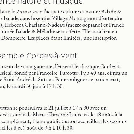
ence nature et musique
té le 23 mai avec l’activité culture et nature Balade &
ne balade dans le sentier Village-Montagne et d’entendre
no), Rebecca Charland-Nadeau (mezzo-soprano) et Francis
ournée Balade & Mélodie sera offerte. Elle aura lieu en
Dompierre. Les places étant limitées, une inscription
Ensemble Cordes-à-Vent
 au sein de son organisme, l’ensemble classique Cordes-à-
al, fondé par Françoise Turcotte il y a 40 ans, offrira un
ise Saint-André de Sutton. Pour souligner ce partenariat,
n, le mardi 30 juin à 17 h 30.
utton se poursuivra le 21 juillet à 17 h 30 avec un
st suivie de Marie-Christine Lance et, le 18 août, à la
complément, Piano public Sutton accueillera les sessions
el les 8 et 9 août de 9 h à 10 h 30.