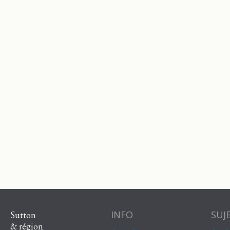
INFO
SUJ
Sutton
& région