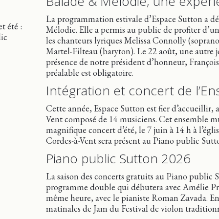
Balade & Mélodie, une expéri
La programmation estivale d’Espace Sutton a débu
t été :
Mélodie. Elle a permis au public de profiter d’u
ic
les chanteurs lyriques Melissa Connolly (sopra
Martel-Filteau (baryton). Le 22 août, une autre j
présence de notre président d’honneur, François 
préalable est obligatoire.
Intégration et concert de l’
Cette année, Espace Sutton est fier d’accueillir,
Vent composé de 14 musiciens. Cet ensemble music
magnifique concert d’été, le 7 juin à 14 h à l’égl
Cordes-à-Vent sera présent au Piano public Sutto
Piano public Sutton 2026
La saison des concerts gratuits au Piano public S
programme double qui débutera avec Amélie Provo
même heure, avec le pianiste Roman Zavada. En 
matinales de Jam du Festival de violon traditionn