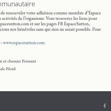
mmunautaire
temps de renouveler votre adhésion comme membre d’Espace
s activités de l’organisme. Vous trouverez les liens pour
spacesutton.com et sur les pages FB EspaceSutton,
ns nos bénévoles sans qui rien ne serait possible. Pour
 :
www.espacesutton.com
.
n et chemin Poissant
pale Nord
Face