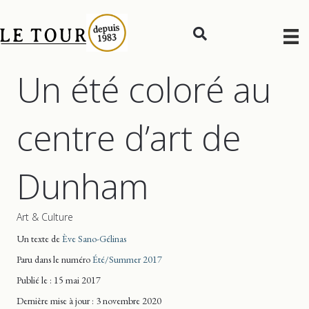
Un été coloré au
centre d’art de
Dunham
Art & Culture
Un texte de
Ève Sano-Gélinas
Paru dans le numéro
Été/Summer 2017
Publié le : 15 mai 2017
Dernière mise
à jour
: 3 novembre 2020