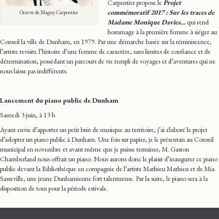
Carpentier propose le
Projet
commémoratif 2017 : Sur les traces de
Oeuvre de Maguy Carpentier
Madame Monique Davies…
qui rend
hommage à la première femme à siéger au
Conseil la ville de Dunham, en 1979. Par une démarche basée sur la réminiscence,
l’artiste revisite l’histoire d’une femme de caractère, sans limites de confiance et de
détermination, possédant un parcours de vie rempli de voyages et d’aventures qui ne
nous laisse pas indifférents.
Lancement du piano public de Dunham
Samedi 3 juin, à 13 h
Ayant envie d’apporter un petit brin de musique au territoire, j’ai élaboré le projet
d’adopter un piano public à Dunham. Une fois sur papier, je le présentais au Conseil
municipal en novembre et avant même que je puisse terminer, M. Gaston
Chamberland nous offrait un piano. Nous aurons donc le plaisir d’inaugurer ce piano
public devant la Bibliothèque en compagnie de l’artiste Mathieu Mathieu et de Mia
Sasseville, une jeune Dunhamienne fort talentueuse. Par la suite, le piano sera à la
disposition de tous pour la période estivale.