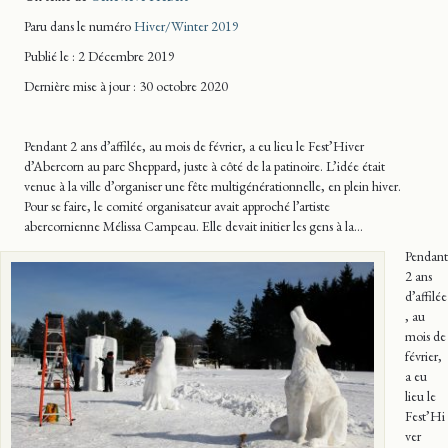
Paru dans le numéro
Hiver/Winter 2019
Publié le : 2 Décembre 2019
Dernière mise
à jour
: 30 octobre 2020
Pendant 2 ans d’affilée, au mois de février, a eu lieu le Fest’Hiver
d’Abercorn au parc Sheppard, juste à côté de la patinoire. L’idée était
venue à la ville d’organiser une fête multigénérationnelle, en plein hiver.
Pour se faire, le comité organisateur avait approché l’artiste
abercornienne Mélissa Campeau. Elle devait initier les gens à la…
Pendant
2 ans
d’affilée
, au
mois de
février,
a eu
lieu le
Fest’Hi
ver