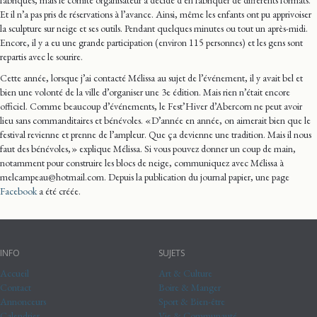
Et il n’a pas pris de réservations à l’avance. Ainsi, même les enfants ont pu apprivoiser
la sculpture sur neige et ses outils. Pendant quelques minutes ou tout un après-midi.
Encore, il y a eu une grande participation (environ 115 personnes) et les gens sont
repartis avec le sourire.
Cette année, lorsque j’ai contacté Mélissa au sujet de l’événement, il y avait bel et
bien une volonté de la ville d’organiser une 3e édition. Mais rien n’était encore
officiel. Comme beaucoup d’événements, le Fest’Hiver d’Abercorn ne peut avoir
lieu sans commanditaires et bénévoles. « D’année en année, on aimerait bien que le
festival revienne et prenne de l’ampleur. Que ça devienne une tradition. Mais il nous
faut des bénévoles, » explique Mélissa. Si vous pouvez donner un coup de main,
notamment pour construire les blocs de neige, communiquez avec Mélissa à
melcampeau@hotmail.com. Depuis la publication du journal papier, une page
Facebook
a été créée.
INFO
SUJETS
Accueil
Art & Culture
Contact
Boire & Manger
Annonceurs
Sport & Bien-être
Calendrier
Vie & Communauté