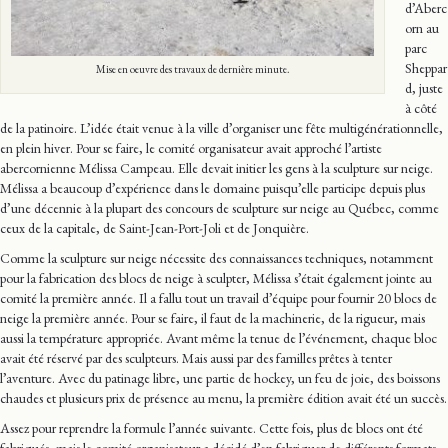
d’Aberc
orn au
parc
Sheppar
Mise en oeuvre des travaux de dernière minute.
d, juste
à côté
de la patinoire. L’idée était venue à la ville d’organiser une fête multigénérationnelle,
en plein hiver. Pour se faire, le comité organisateur avait approché l’artiste
abercornienne Mélissa Campeau. Elle devait initier les gens à la sculpture sur neige.
Mélissa a beaucoup d’expérience dans le domaine puisqu’elle participe depuis plus
d’une décennie à la plupart des concours de sculpture sur neige au Québec, comme
ceux de la capitale, de Saint-Jean-Port-Joli et de Jonquière.
Comme la sculpture sur neige nécessite des connaissances techniques, notamment
pour la fabrication des blocs de neige à sculpter, Mélissa s’était également jointe au
comité la première année. Il a fallu tout un travail d’équipe pour fournir 20 blocs de
neige la première année. Pour se faire, il faut de la machinerie, de la rigueur, mais
aussi la température appropriée. Avant même la tenue de l’événement, chaque bloc
avait été réservé par des sculpteurs. Mais aussi par des familles prêtes à tenter
l’aventure. Avec du patinage libre, une partie de hockey, un feu de joie, des boissons
chaudes et plusieurs prix de présence au menu, la première édition avait été un succès.
Assez pour reprendre la formule l’année suivante. Cette fois, plus de blocs ont été
fabriqués, mais le comité organisateur a décidé d’en fabriquer de différents formats.