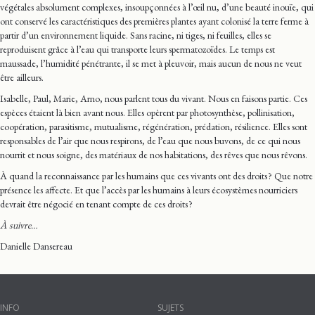
végétales absolument complexes, insoupçonnées à l’œil nu, d’une beauté inouïe, qui
ont conservé les caractéristiques des premières plantes ayant colonisé la terre ferme à
partir d’un environnement liquide. Sans racine, ni tiges, ni feuilles, elles se
reproduisent grâce à l’eau qui transporte leurs spermatozoïdes. Le temps est
maussade, l’humidité pénétrante, il se met à pleuvoir, mais aucun de nous ne veut
être ailleurs.
Isabelle, Paul, Marie, Arno, nous parlent tous du vivant. Nous en faisons partie. Ces
espèces étaient là bien avant nous. Elles opèrent par photosynthèse, pollinisation,
coopération, parasitisme, mutualisme, régénération, prédation, résilience. Elles sont
responsables de l’air que nous respirons, de l’eau que nous buvons, de ce qui nous
nourrit et nous soigne, des matériaux de nos habitations, des rêves que nous rêvons.
À quand la reconnaissance par les humains que ces vivants ont des droits ? Que notre
présence les affecte. Et que l’accès par les humains à leurs écosystèmes nourriciers
devrait être négocié en tenant compte de ces droits ?
À suivre…
Danielle Dansereau
INFO
SUJETS