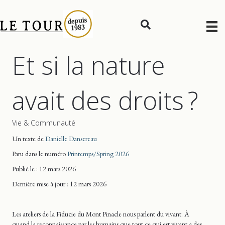
Et si la nature
avait des droits ?
Vie & Communauté
Un texte de
Danielle Dansereau
Paru dans le numéro
Printemps/Spring 2026
Publié le : 12 mars 2026
Dernière mise
à jour
: 12 mars 2026
Les ateliers de la Fiducie du Mont Pinacle nous parlent du vivant. À
quand la reconnaissance par les humains que tout ce qui est vivant a des