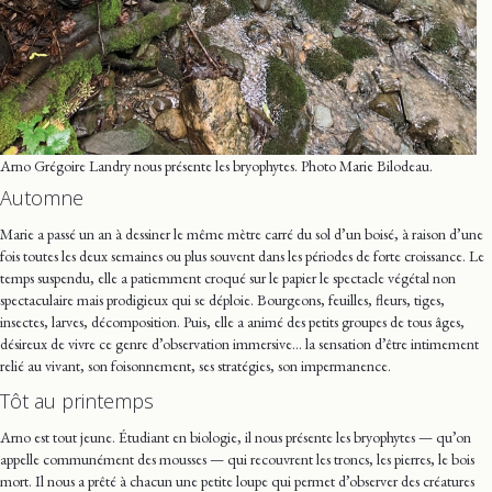
Arno Grégoire Landry nous présente les bryophytes. Photo Marie Bilodeau.
Automne
Marie a passé un an à dessiner le même mètre carré du sol d’un boisé, à raison d’une
fois toutes les deux semaines ou plus souvent dans les périodes de forte croissance. Le
temps suspendu, elle a patiemment croqué sur le papier le spectacle végétal non
spectaculaire mais prodigieux qui se déploie. Bourgeons, feuilles, fleurs, tiges,
insectes, larves, décomposition. Puis, elle a animé des petits groupes de tous âges,
désireux de vivre ce genre d’observation immersive… la sensation d’être intimement
relié au vivant, son foisonnement, ses stratégies, son impermanence.
Tôt au printemps
Arno est tout jeune. Étudiant en biologie, il nous présente les bryophytes — qu’on
appelle communément des mousses — qui recouvrent les troncs, les pierres, le bois
mort. Il nous a prêté à chacun une petite loupe qui permet d’observer des créatures