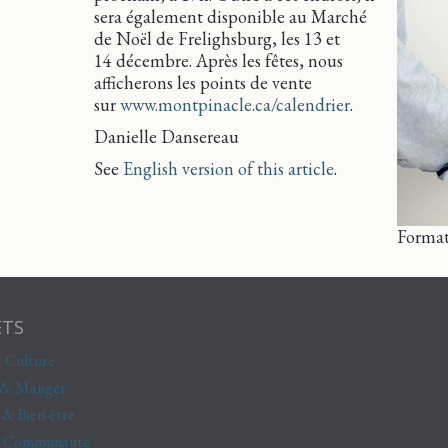
sera également disponible au Marché
de Noël de Frelighsburg, les 13 et
14 décembre. Après les fêtes, nous
afficherons les points de vente
sur
www.montpinacle.ca/calendrier
.
Danielle Dansereau
See
English version of this article
.
Format
ETS
 Culture
 & Manger
 & Bien-être
& Communauté