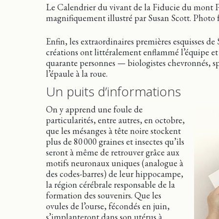
Le Calendrier du vivant de la Fiducie du mont P
magnifiquement illustré par Susan Scott. Photo 
Enfin, les extraordinaires premières esquisses de Su
créations ont littéralement enflammé l’équipe et
quarante personnes — biologistes chevronnés, sp
l’épaule à la roue.
Un puits d’informations
On y apprend une foule de
particularités, entre autres, en octobre,
que les mésanges à tête noire stockent
plus de 80 000 graines et insectes qu’ils
seront à même de retrouver grâce aux
motifs neuronaux uniques (analogue à
des codes-barres) de leur hippocampe,
la région cérébrale responsable de la
formation des souvenirs. Que les
ovules de l’ourse, fécondés en juin,
s’implanteront dans son utérus à