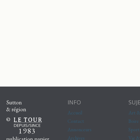
INFO
SUJ
Sutton
& région
Accueil
Art &
©
Contact
Boire
DEPUIS/SINCE
1983
Annonceurs
Sport
Archives
Vie 
publication papier