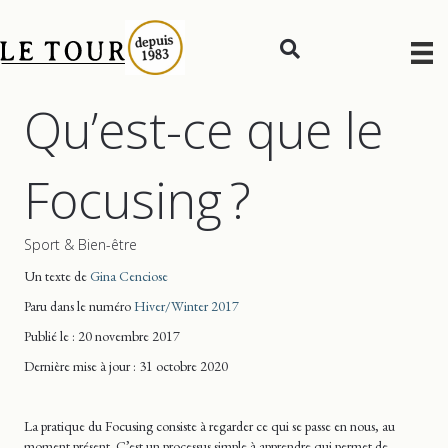
Qu’est-ce que le
Focusing ?
Sport & Bien-être
Un texte de
Gina Cenciose
Paru dans le numéro
Hiver/Winter 2017
Publié le : 20 novembre 2017
Dernière mise
à jour
: 31 octobre 2020
La pratique du Focusing consiste à regarder ce qui se passe en nous, au
moment présent. C’est un processus simple à apprendre qui permet de