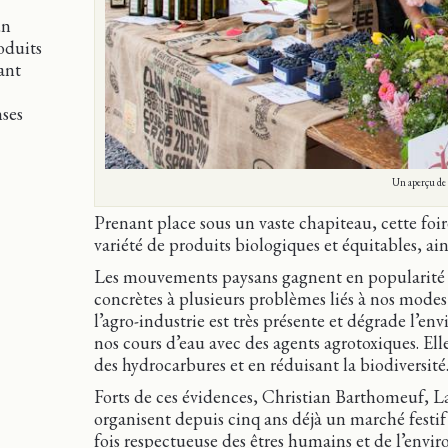
un
oduits
ant
nses
Un aperçu de 
Prenant place sous un vaste chapiteau, cette foi
variété de produits biologiques et équitables, ain
Les mouvements paysans gagnent en popularité pa
concrètes à plusieurs problèmes liés à nos mode
l’agro-industrie est très présente et dégrade l’e
nos cours d’eau avec des agents agrotoxiques. E
des hydrocarbures et en réduisant la biodiversité
Forts de ces évidences, Christian Barthomeuf, 
organisent depuis cinq ans déjà un marché festif
fois respectueuse des êtres humains et de l’envi