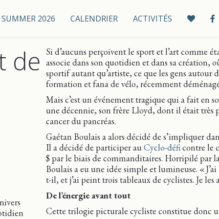
 / SUMMER 2026
CALENDRIER
ACTIVITÉS
t de
Si d’aucuns perçoivent le sport et l’art comme ét
associe dans son quotidien et dans sa création, où
sportif autant qu’artiste, ce que les gens autour
formation et fana de vélo, récemment déménagé
Mais c’est un événement tragique qui a fait en sort
une décennie, son frère Lloyd, dont il était très
cancer du pancréas.
Gaétan Boulais a alors décidé de s’impliquer dan
Il a décidé de participer au
Cyclo-défi
contre le 
$ par le biais de commanditaires. Horripilé par l
Boulais a eu une idée simple et lumineuse. « J’ai 
t-il, et j’ai peint trois tableaux de cyclistes. Je 
De l’énergie avant tout
nivers
Cette trilogie picturale cycliste constitue donc 
otidien