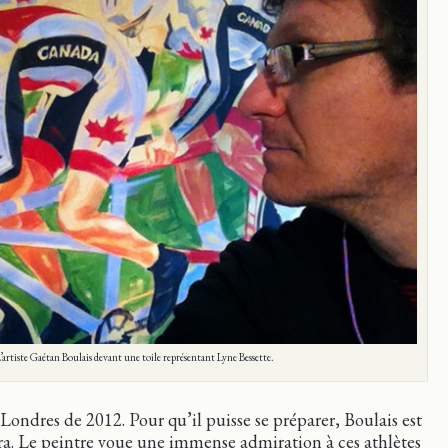
’artiste Gaétan Boulais devant une toile représentant Lyne Bessette.
Londres de 2012. Pour qu’il puisse se préparer, Boulais est
a. Le peintre voue une immense admiration à ces athlètes