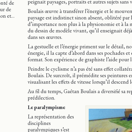
peignait paysages, portraits et autres sujets sans v
onté de
our de
Boulais œuvre à transférer l’énergie et le mouveme
ion et…
paysage est indistinct sinon absent, oblitéré par le
d’importance non plus à la physionomie et à la mu
du dessin de modèle vivant, qu’il enseignait déjà
dans ses œuvres.
La gestuelle et l’énergie priment sur le détail, 
énergie, il la capte d’abord dans ses pochades et 
format. Son expérience de graphiste l’aide pour l
Peindre le cyclisme n’a pas été sans effet collaté
Boulais. De surcroît, il prémédite ses peintures e
visualisant les effets de vitesse lorsqu’il descend l
Au fil du temps, Gaétan Boulais a diversifié sa r
prédilection.
Le paralympisme
La représentation des
disciplines
paralympiques s’est