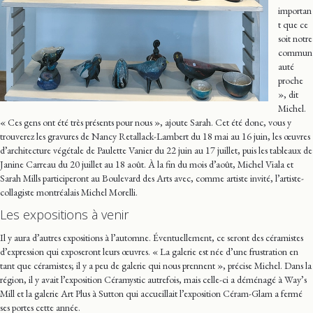
importan
t que ce
soit notre
commun
auté
proche
», dit
Michel.
« Ces gens ont été très présents pour nous », ajoute Sarah. Cet été donc, vous y
trouverez les gravures de Nancy Retallack-Lambert du 18 mai au 16 juin, les œuvres
d’architecture végétale de Paulette Vanier du 22 juin au 17 juillet, puis les tableaux de
Janine Carreau du 20 juillet au 18 août. À la fin du mois d’août, Michel Viala et
Sarah Mills participeront au Boulevard des Arts avec, comme artiste invité, l’artiste-
collagiste montréalais Michel Morelli.
Les expositions à venir
Il y aura d’autres expositions à l’automne. Éventuellement, ce seront des céramistes
d’expression qui exposeront leurs œuvres. « La galerie est née d’une frustration en
tant que céramistes; il y a peu de galerie qui nous prennent », précise Michel. Dans la
région, il y avait l’exposition Céramystic autrefois, mais celle-ci a déménagé à Way’s
Mill et la galerie Art Plus à Sutton qui accueillait l’exposition Céram-Glam a fermé
ses portes cette année.