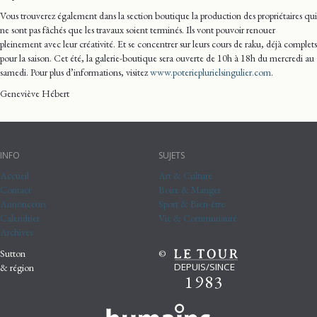
Vous trouverez également dans la section boutique la production des propriétaires qui
ne sont pas fâchés que les travaux soient terminés. Ils vont pouvoir renouer
pleinement avec leur créativité. Et se concentrer sur leurs cours de raku, déjà complets
pour la saison. Cet été, la galerie-boutique sera ouverte de 10h à 18h du mercredi au
samedi. Pour plus d’informations, visitez
www.poterieplurielsingulier.com
.
Geneviève Hébert
INFO
SUJETS
Accueil
Art & Culture
Contact
Boire & Manger
Annonceurs
Sport & Bien-être
Calendrier
Vie & Communauté
Archives
Sutton
©
DEPUIS/SINCE
& région
1983