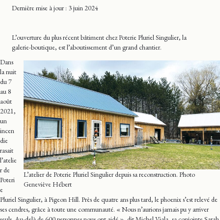
Dernière mise
à jour
: 3 juin 2024
L’ouverture du plus récent bâtiment chez Poterie Pluriel Singulier, la
galerie-boutique, est l’aboutissement d’un grand chantier.
Dans
la nuit
du 7
au 8
août
2021,
un
incen
die
rasait
l’atelie
r de
L’atelier de Poterie Pluriel Singulier depuis sa reconstruction. Photo
Poteri
Geneviève Hébert
e
Pluriel Singulier, à Pigeon Hill. Près de quatre ans plus tard, le phoenix s’est relevé de
ses cendres, grâce à toute une communauté. « Nous n’aurions jamais pu y arriver
seuls. Au-delà de 600 personnes nous ont aidé », dit Michel Viala, sa conjointe Sarah