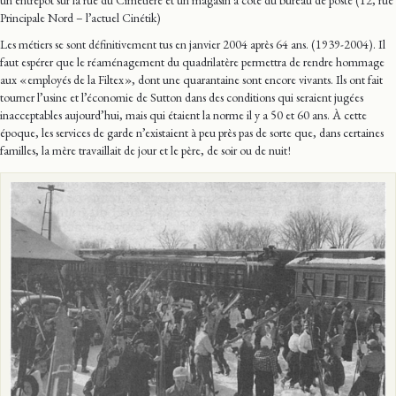
un entrepôt sur la rue du Cimetière et un magasin à côté du bureau de poste (12, rue
Principale Nord – l’actuel Cinétik)
Les métiers se sont définitivement tus en janvier 2004 après 64 ans. (1939-2004). Il
faut espérer que le réaménagement du quadrilatère permettra de rendre hommage
aux « employés de la Filtex », dont une quarantaine sont encore vivants. Ils ont fait
tourner l’usine et l’économie de Sutton dans des conditions qui seraient jugées
inacceptables aujourd’hui, mais qui étaient la norme il y a 50 et 60 ans. À cette
époque, les services de garde n’existaient à peu près pas de sorte que, dans certaines
familles, la mère travaillait de jour et le père, de soir ou de nuit !