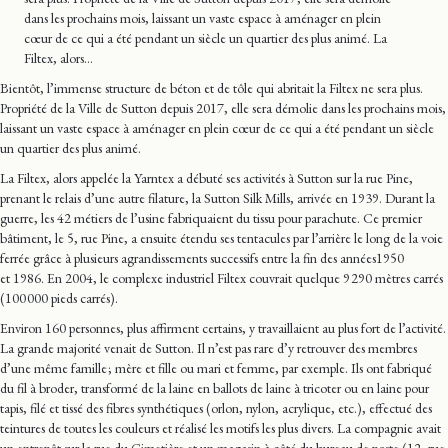
dans les prochains mois, laissant un vaste espace à aménager en plein
cœur de ce qui a été pendant un siècle un quartier des plus animé. La
Filtex, alors…
Bientôt, l’immense structure de béton et de tôle qui abritait la Filtex ne sera plus.
Propriété de la Ville de Sutton depuis 2017, elle sera démolie dans les prochains mois,
laissant un vaste espace à aménager en plein cœur de ce qui a été pendant un siècle
un quartier des plus animé.
La Filtex, alors appelée la Yarntex a débuté ses activités à Sutton sur la rue Pine,
prenant le relais d’une autre filature, la Sutton Silk Mills, arrivée en 1939. Durant la
guerre, les 42 métiers de l’usine fabriquaient du tissu pour parachute. Ce premier
bâtiment, le 5, rue Pine, a ensuite étendu ses tentacules par l’arrière le long de la voie
ferrée grâce à plusieurs agrandissements successifs entre la fin des années1950
et 1986. En 2004, le complexe industriel Filtex couvrait quelque 9 290 mètres carrés
(100 000 pieds carrés).
Environ 160 personnes, plus affirment certains, y travaillaient au plus fort de l’activité.
La grande majorité venait de Sutton. Il n’est pas rare d’y retrouver des membres
d’une même famille ; mère et fille ou mari et femme, par exemple. Ils ont fabriqué
du fil à broder, transformé de la laine en ballots de laine à tricoter ou en laine pour
tapis, filé et tissé des fibres synthétiques (orlon, nylon, acrylique, etc.), effectué des
teintures de toutes les couleurs et réalisé les motifs les plus divers. La compagnie avait