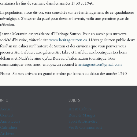
centaines les fins de semaine dans les années 1930 et 1940.
La population, nous dit-on, sera consultée sur le réaménagement de ce quadrilatère
névralgique. S’inspirer du passé pour dessiner l’avenir, voilà une première piste de
réflexion.
Jeanne Morazain est présidente d’Héritage Sutton. Pour en savoir plus sur votre
société d’histoire, visitez le site
www.heritagesutton.ca
. Héritage Sutton publie deux
fois l’an un cahier sur l’histoire de Sutton et des environs que vous pouvez vous
procurer Au Cafetier, aux galeries Art Libre et Farfelu, aux boutiques Les bons
débarras et Nath’elle ainsi qu’au Bureau d’information touristique. Pour
communiquer avec nous, envoyez un courriel à
heritagesutton@gmail.com
.
Photo : Skieurs arrivant en grand nombre par le train au début des années 1940.
INFO
SUJETS
Accueil
Art & Culture
Contact
Boire & Manger
Annonceurs
Sport & Bien-être
Calendrier
Vie & Communauté
Archives