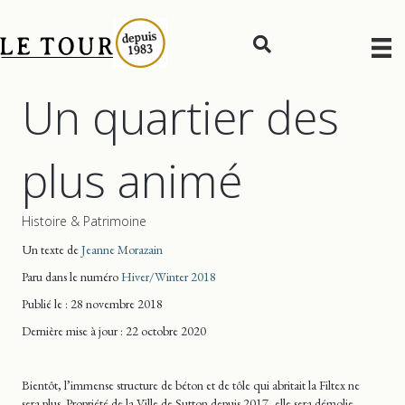
Un quartier des
plus animé
Histoire & Patrimoine
Un texte de
Jeanne Morazain
Paru dans le numéro
Hiver/Winter 2018
Publié le : 28 novembre 2018
Dernière mise
à jour
: 22 octobre 2020
Bientôt, l’immense structure de béton et de tôle qui abritait la Filtex ne
sera plus. Propriété de la Ville de Sutton depuis 2017, elle sera démolie