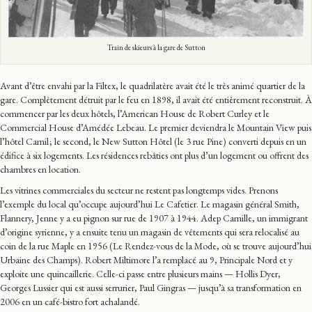
Train de skieurs à la gare de Sutton
Avant d’être envahi par la Filtex, le quadrilatère avait été le très animé quartier de la
gare. Complètement détruit par le feu en 1898, il avait été entièrement reconstruit. À
commencer par les deux hôtels, l’American House de Robert Curley et le
Commercial House d’Amédée Lebeau. Le premier deviendra le Mountain View puis
l’hôtel Camil ; le second, le New Sutton Hôtel (le 3 rue Pine) converti depuis en un
édifice à six logements. Les résidences rebâties ont plus d’un logement ou offrent des
chambres en location.
Les vitrines commerciales du secteur ne restent pas longtemps vides. Prenons
l’exemple du local qu’occupe aujourd’hui Le Cafetier. Le magasin général Smith,
Flannery, Jenne y a eu pignon sur rue de 1907 à 1944. Adep Camille, un immigrant
d’origine syrienne, y a ensuite tenu un magasin de vêtements qui sera relocalisé au
coin de la rue Maple en 1956 (Le Rendez-vous de la Mode, où se trouve aujourd’hui
Urbaine des Champs). Robert Miltimore l’a remplacé au 9, Principale Nord et y
exploite une quincaillerie. Celle-ci passe entre plusieurs mains — Hollis Dyer,
Georges Lussier qui est aussi serrurier, Paul Gingras — jusqu’à sa transformation en
2006 en un café-bistro fort achalandé.