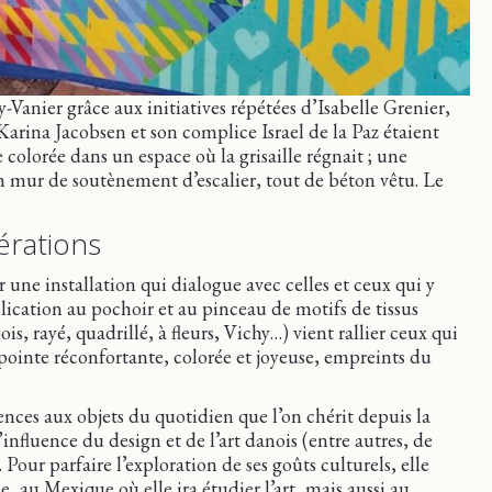
y-Vanier grâce aux initiatives répétées d’Isabelle Grenier,
 Karina Jacobsen et son complice Israel de la Paz étaient
 colorée dans un espace où la grisaille régnait ; une
un mur de soutènement d’escalier, tout de béton vêtu. Le
nérations
 une installation qui dialogue avec celles et ceux qui y
pplication au pochoir et au pinceau de motifs de tissus
s, rayé, quadrillé, à fleurs, Vichy…) vient rallier ceux qui
ointe réconfortante, colorée et joyeuse, empreints du
érences aux objets du quotidien que l’on chérit depuis la
influence du design et de l’art danois (entre autres, de
 Pour parfaire l’exploration de ses goûts culturels, elle
 au Mexique où elle ira étudier l’art, mais aussi au