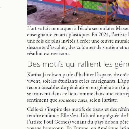
e
L’art se fait remarquer à l’école secondaire Masse
enseignante en arts plastiques. En 2024, l’artiste
une fois de plus invités à créer une œuvre murale
descente d’escalier, des colonnes de soutien et 
résultat est ravissant.
Des motifs qui rallient les gé
Karina Jacobsen parle d’habiter l’espace, de créer
vivent, soit les étudiants et les enseignants. L’a
reconnaissables de génération en génération (à poi
se trouvent dans ce lieu comme dans une courtep
sentiment que
someone cares
, selon l’artiste.
Celle-ci s’inspire des motifs de tissus et des réf
tendre enfance. Elle s’est d’abord imprégnée de l’
l’artiste Poul Gernes) venant du pays de son père.
voyage beaucoup . En Europe, en Amérique latine,