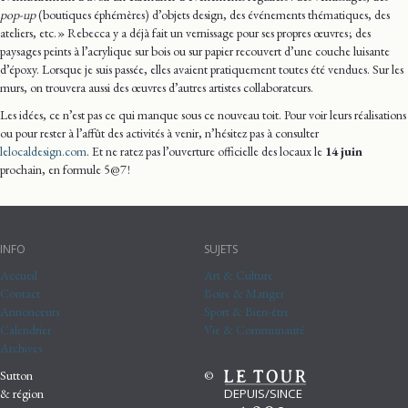
pop-up
(boutiques éphémères) d’objets design, des événements thématiques, des
ateliers, etc. » Rebecca y a déjà fait un vernissage pour ses propres œuvres ; des
paysages peints à l’acrylique sur bois ou sur papier recouvert d’une couche luisante
d’époxy. Lorsque je suis passée, elles avaient pratiquement toutes été vendues. Sur les
murs, on trouvera aussi des œuvres d’autres artistes collaborateurs.
Les idées, ce n’est pas ce qui manque sous ce nouveau toit. Pour voir leurs réalisations
ou pour rester à l’affût des activités à venir, n’hésitez pas à consulter
lelocaldesign.com
. Et ne ratez pas l’ouverture officielle des locaux le
14 juin
prochain, en formule 5@7 !
INFO
SUJETS
Accueil
Art & Culture
Contact
Boire & Manger
Annonceurs
Sport & Bien-être
Calendrier
Vie & Communauté
Archives
Sutton
©
DEPUIS/SINCE
& région