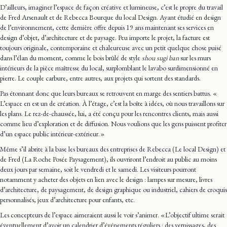
D’ailleurs, imaginer l’espace de façon créative et lumineuse, c’est le propre du travail
de Fred Arsenault et de Rebecca Bourque du local Design. Ayant étudié en design
de l’environnement, cette dernière offre depuis 19 ans maintenant ses services en
design d’objet, d’architecture et de paysage. Peu importe le projet, la facture est
toujours originale, contemporaine et chaleureuse avec un petit quelque chose puisé
dans l’élan du moment, comme le bois brûlé de style
shou sugi ban
sur les murs
intérieurs de la pièce maîtresse du local, surplomblant le lavabo surdimensionné en
pierre. Le couple carbure, entre autres, aux projets qui sortent des standards.
Pas étonnant donc que leurs bureaux se retrouvent en marge des sentiers battus. «
L’espace en est un de création. À l’étage, c’est la boîte à idées, où nous travaillons sur
les plans. Le rez-de-chaussée, lui, a été conçu pour les rencontres clients, mais aussi
comme lieu d’exploration et de diffusion. Nous voulions que les gens puissent profiter
d’un espace public intérieur-extérieur. »
Même s’il abrite à la base les bureaux des entreprises de Rebecca (Le local Design) et
de Fred (La Roche Posée Paysagement), ils ouvriront l’endroit au public au moins
deux jours par semaine, soit le vendredi et le samedi. Les visiteurs pourront
notamment y acheter des objets en lien avec le design : lampes sur mesure, livres
d’architecture, de paysagement, de design graphique ou industriel, cahiers de croquis
personnalisés, jeux d’architecture pour enfants, etc.
Les concepteurs de l’espace aimeraient aussi le voir s’animer. « L’objectif ultime serait
éventuellement d’avoir un calendrier d’événements réguliers : des vernissages, des