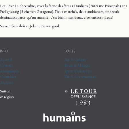
Les 13 et 14 décembre, vivez la féérie des fêtes à Dunham (3809 rue Principale) et à
Frelighsburg (5 chemin Garagona). Deux marchés, deux ambiances, une seule
destination parce qu’un marché, c’est bien, mais deux, c’est encore mieux !
Samantha Salois et Jolaine Beauregard
INFO
SUJETS
Accueil
Art & Culture
Contact
Boire & Manger
Annonceurs
Sport & Bien-être
Calendrier
Vie & Communauté
Archives
Sutton
©
DEPUIS/SINCE
& région
1983