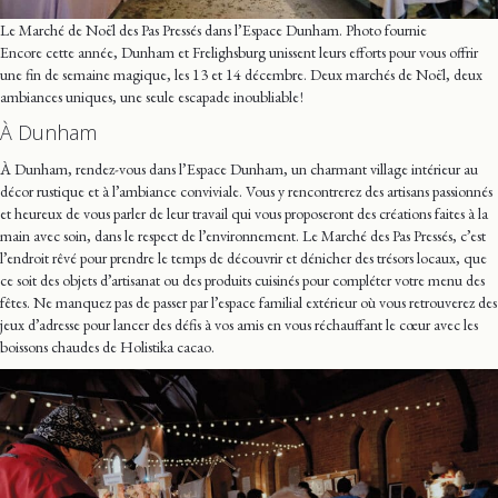
Le Marché de Noël des Pas Pressés dans l’Espace Dunham. Photo fournie
Encore cette année, Dunham et Frelighsburg unissent leurs efforts pour vous offrir
une fin de semaine magique, les 13 et 14 décembre. Deux marchés de Noël, deux
ambiances uniques, une seule escapade inoubliable !
À Dunham
À Dunham, rendez-vous dans l’Espace Dunham, un charmant village intérieur au
décor rustique et à l’ambiance conviviale. Vous y rencontrerez des artisans passionnés
et heureux de vous parler de leur travail qui vous proposeront des créations faites à la
main avec soin, dans le respect de l’environnement. Le Marché des Pas Pressés, c’est
l’endroit rêvé pour prendre le temps de découvrir et dénicher des trésors locaux, que
ce soit des objets d’artisanat ou des produits cuisinés pour compléter votre menu des
fêtes. Ne manquez pas de passer par l’espace familial extérieur où vous retrouverez des
jeux d’adresse pour lancer des défis à vos amis en vous réchauffant le cœur avec les
boissons chaudes de Holistika cacao.