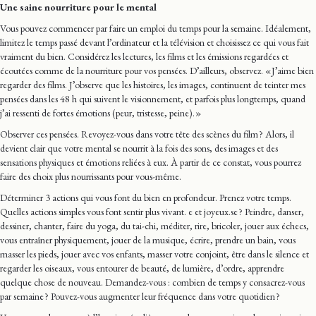
Une saine nourriture pour le mental
Vous pouvez commencer par faire un emploi du temps pour la semaine. Idéalement,
limitez le temps passé devant l’ordinateur et la télévision et choisissez ce qui vous fait
vraiment du bien. Considérez les lectures, les films et les émissions regardées et
écoutées comme de la nourriture pour vos pensées. D’ailleurs, observez. « J’aime bien
regarder des films. J’observe que les histoires, les images, continuent de teinter mes
pensées dans les 48 h qui suivent le visionnement, et parfois plus longtemps, quand
j’ai ressenti de fortes émotions (peur, tristesse, peine). »
Observer ces pensées. Revoyez-vous dans votre tête des scènes du film ? Alors, il
devient clair que votre mental se nourrit à la fois des sons, des images et des
sensations physiques et émotions reliées à eux. À partir de ce constat, vous pourrez
faire des choix plus nourrissants pour vous-même.
Déterminer 3 actions qui vous font du bien en profondeur. Prenez votre temps.
Quelles actions simples vous font sentir plus vivant. e et joyeux.se ? Peindre, danser,
dessiner, chanter, faire du yoga, du tai-chi, méditer, rire, bricoler, jouer aux échecs,
vous entraîner physiquement, jouer de la musique, écrire, prendre un bain, vous
masser les pieds, jouer avec vos enfants, masser votre conjoint, être dans le silence et
regarder les oiseaux, vous entourer de beauté, de lumière, d’ordre, apprendre
quelque chose de nouveau. Demandez-vous : combien de temps y consacrez-vous
par semaine ? Pouvez-vous augmenter leur fréquence dans votre quotidien ?