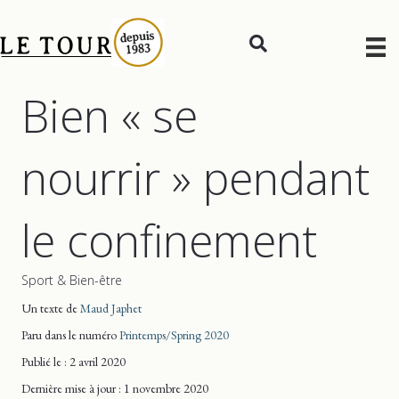
Bien « se
nourrir » pendant
le confinement
Sport & Bien-être
Un texte de
Maud Japhet
Paru dans le numéro
Printemps/Spring 2020
Publié le : 2 avril 2020
Dernière mise
à jour
: 1 novembre 2020