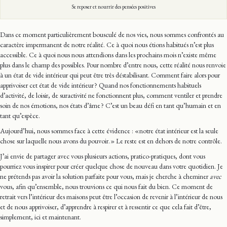
Se reposer et nourrir des pensées positives
Dans ce moment particulièrement bousculé de nos vies, nous sommes confrontés au
caractère impermanent de notre réalité. Ce à quoi nous étions habitués n’est plus
accessible. Ce à quoi nous nous attendions dans les prochains mois n’existe même
plus dans le champ des possibles. Pour nombre d’entre nous, cette réalité nous renvoie
à un état de vide intérieur qui peut être très déstabilisant. Comment faire alors pour
apprivoiser cet état de vide intérieur ? Quand nos fonctionnements habituels
d’activité, de loisir, de suractivité ne fonctionnent plus, comment ventiler et prendre
soin de nos émotions, nos états d’âme ? C’est un beau défi en tant qu’humain et en
tant qu’espèce.
Aujourd’hui, nous sommes face à cette évidence : « notre état intérieur est la seule
chose sur laquelle nous avons du pouvoir. » Le reste est en dehors de notre contrôle.
J’ai envie de partager avec vous plusieurs actions, pratico-pratiques, dont vous
pourriez vous inspirer pour créer quelque chose de nouveau dans votre quotidien. Je
ne prétends pas avoir la solution parfaite pour vous, mais je cherche à cheminer
avec
vous, afin qu’ensemble, nous trouvions ce qui nous fait du bien. Ce moment de
retrait vers l’intérieur des maisons peut être l’occasion de revenir à l’intérieur de nous
et de nous apprivoiser, d’apprendre à respirer et à ressentir ce que cela fait d’être,
simplement, ici et maintenant.