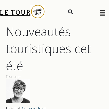
Nouveautés
touristiques cet
été
Tourisme
Un texte de
Geneviève Hébert