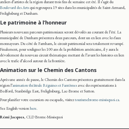
ateliers d’artistes de la région durant trois fins de semaine cet été. Il s’agit du
Boulevard des Arts
qui regroupera 19 sites dans les municipalités de Saint-Armand,
Frelighsburg et Dunham.
Le patrimoine à l’honneur
Plusieurs nouveaux parcours patrimoniaux seront dévoilés au courant de l’été. La
municipalité de Dunham présentera deux parcours, dont un en lien avec les faux
monnayeurs. Du côté de Farnham, le circuit patrimonial sera totalement revampé.
Finalement, pour souligner les 100 ans de la prohibition américaine, il y aura le
dévoilement du nouveau circuit thématique mettant de l’avant les histoires en lien
avec le trafic d’alcool autour de la frontière.
Animation sur le Chemin des Cantons
Après une année de pause, le Chemin des Cantons présentera gratuitement dans la
région l’
animation théâtrale Réguines et Fantômes
avec des représentations à
Bedford, Stanbridge East, Frelighsburg, Lac-Brome et Sutton.
Pour planifier votre excursion ou escapade, visitez
tourismebrome-missisquoi.ca
.
See English version
here
.
Rémi Jacques
, CLD Brome-Missisquoi