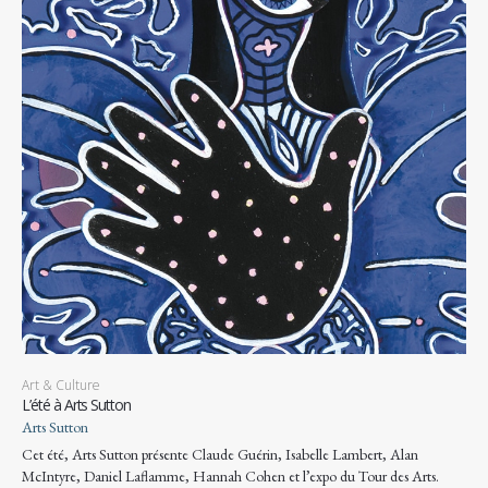
Art & Culture
L’été à Arts Sutton
Arts Sutton
Cet été, Arts Sutton présente Claude Guérin, Isabelle Lambert, Alan
McIntyre, Daniel Laflamme, Hannah Cohen et l’expo du Tour des Arts.