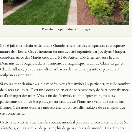
Photo fournie par madame Claire Léger
Le 16 juillet prochain se tiendra la Grande rencontre des croqueuses et croqueurs
nature de l’Estrie. Cet évènement est une activité organisée par Jocelyne Munger,
coordonnatrice des Mardis croquis d’été de Sutton. L’évènement aura lieu au
Domaine des Fougères, dans l’immense et magnifique jardin de Claire Léger et
Claude Allaire, près de Knowlton. 45 acres de nature inspirante et plus de 20
sculptures extérieures.
Si vous aimez dessiner « sur le motif », vous êtes invités à y participer, mais le nombre
de places est limité. C’est une occasion en or de se rencontrer, de faire connaissance
et d’échanger des trucs. Vers la fin de l’activité, en fin d’après-midi, tous les
participants sont invités à partager leur croquis sur l’immense véranda face au lac
Brome. Cela nous donnera une représentation visuelle multiple de ce magnifique
environnement.
Cette rencontre se situe dans le courant mondial plus connu sous le terme de
Urban
Sketchers
, qui rassemble de plus en plus de gens à travers le monde. Ces derniers