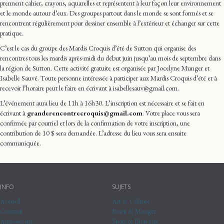
prennent cahier, crayons, aquarelles et représentent à leur façon leur environnement
et le monde autour d’eux. Des groupes partout dans le monde se sont formés et se
rencontrent régulièrement pour dessiner ensemble à l’extérieur et échanger sur cette
pratique.
C’est le cas du groupe des Mardis Croquis d’été de Sutton qui organise des
rencontres tous les mardis après-midi du début juin jusqu’au mois de septembre dans
la région de Sutton. Cette activité gratuite est organisée par Jocelyne Munger et
Isabelle Sauvé. Toute personne intéressée à participer aux Mardis Croquis d’été et à
recevoir l’horaire peut le faire en écrivant à isabellesauv@gmail.com.
L’événement aura lieu de 11h à 16h30. L’inscription est nécessaire et se fait en
écrivant à
granderencontrecroquis@gmail.com
. Votre place vous sera
confirmée par courriel et lors de la confirmation de votre inscription, une
contribution de 10 $ sera demandée. L’adresse du lieu vous sera ensuite
communiquée.
INFO
SUJETS
Accueil
Art & Culture
Contact
Boire & Manger
Annonceurs
Sport & Bien-être