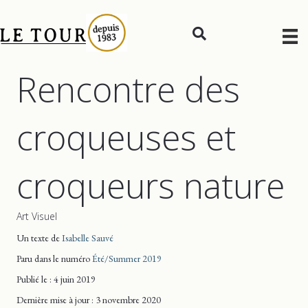
Rencontre des
croqueuses et
croqueurs nature
Art Visuel
Un texte de
Isabelle Sauvé
Paru dans le numéro
Été/Summer 2019
Publié le : 4 juin 2019
Dernière mise
à jour
: 3 novembre 2020