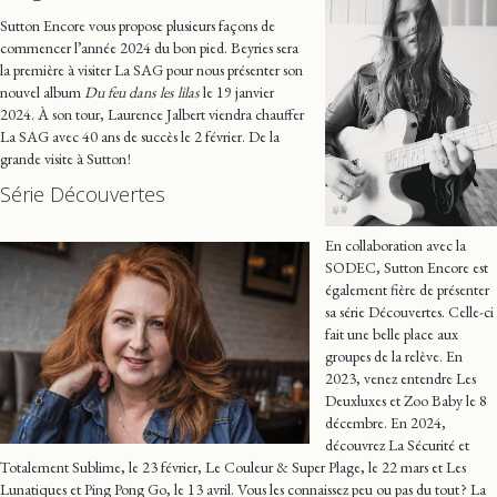
Sutton Encore vous propose plusieurs façons de
commencer l’année 2024 du bon pied. Beyries sera
la première à visiter La SAG pour nous présenter son
nouvel album
Du feu dans les lilas
le 19 janvier
2024. À son tour, Laurence Jalbert viendra chauffer
La SAG avec 40 ans de succès le 2 février. De la
grande visite à Sutton !
Série Découvertes
En collaboration avec la
SODEC, Sutton Encore est
également fière de présenter
sa série Découvertes. Celle-ci
fait une belle place aux
groupes de la relève. En
2023, venez entendre Les
Deuxluxes et Zoo Baby le 8
décembre. En 2024,
découvrez La Sécurité et
Totalement Sublime, le 23 février, Le Couleur & Super Plage, le 22 mars et Les
Lunatiques et Ping Pong Go, le 13 avril. Vous les connaissez peu ou pas du tout ? La