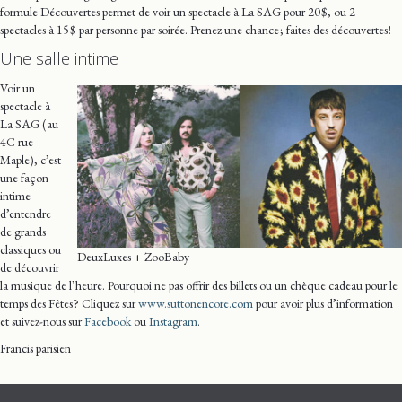
formule Découvertes permet de voir un spectacle à La SAG pour 20 $, ou 2
spectacles à 15 $ par personne par soirée. Prenez une chance ; faites des découvertes !
Une salle intime
Voir un
spectacle à
La SAG (au
4C rue
Maple), c’est
une façon
intime
d’entendre
de grands
classiques ou
DeuxLuxes + ZooBaby
de découvrir
la musique de l’heure. Pourquoi ne pas offrir des billets ou un chèque cadeau pour le
temps des Fêtes ? Cliquez sur
www.suttonencore.com
pour avoir plus d’information
et suivez-nous sur
Facebook
ou
Instagram
.
Francis parisien