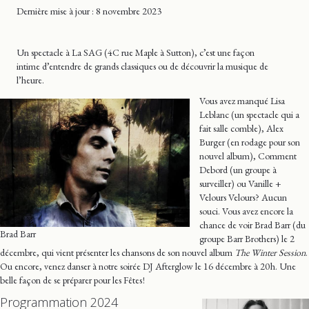
Dernière mise
à jour
: 8 novembre 2023
Un spectacle à La SAG (4C rue Maple à Sutton), c’est une façon
intime d’entendre de grands classiques ou de découvrir la musique de
l’heure.
Vous avez manqué Lisa
Leblanc (un spectacle qui a
fait salle comble), Alex
Burger (en rodage pour son
nouvel album), Comment
Debord (un groupe à
surveiller) ou Vanille +
Velours Velours? Aucun
souci. Vous avez encore la
chance de voir Brad Barr (du
Brad Barr
groupe Barr Brothers) le 2
décembre, qui vient présenter les chansons de son nouvel album
The Winter Session
.
Ou encore, venez danser à notre soirée DJ Afterglow le 16 décembre à 20 h. Une
belle façon de se préparer pour les Fêtes !
Programmation 2024