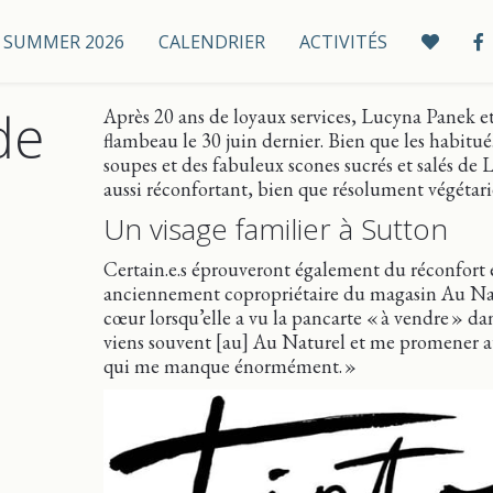
 / SUMMER 2026
CALENDRIER
ACTIVITÉS
de
Après 20 ans de loyaux services, Lucyna Panek et 
flambeau le 30 juin dernier. Bien que les habitué.
soupes et des fabuleux scones sucrés et salés de
aussi réconfortant, bien que résolument végétari
Un visage familier à Sutton
Certain.e.s éprouveront également du réconfort e
anciennement copropriétaire du magasin Au Natu
cœur lorsqu’elle a vu la pancarte « à vendre » da
viens souvent [au] Au Naturel et me promener a
qui me manque énormément. »