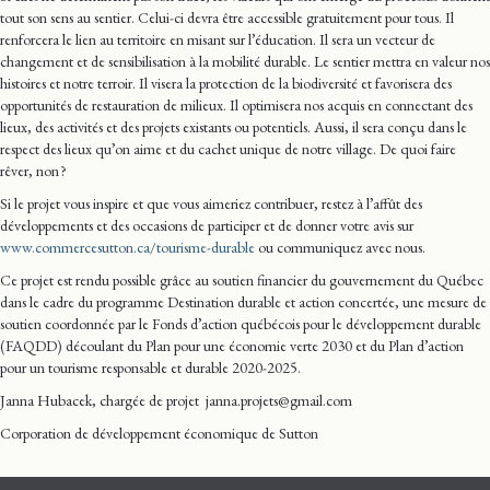
tout son sens au sentier. Celui-ci devra être accessible gratuitement pour tous. Il
renforcera le lien au territoire en misant sur l’éducation. Il sera un vecteur de
changement et de sensibilisation à la mobilité durable. Le sentier mettra en valeur nos
histoires et notre terroir. Il visera la protection de la biodiversité et favorisera des
opportunités de restauration de milieux. Il optimisera nos acquis en connectant des
lieux, des activités et des projets existants ou potentiels. Aussi, il sera conçu dans le
respect des lieux qu’on aime et du cachet unique de notre village. De quoi faire
rêver, non ?
Si le projet vous inspire et que vous aimeriez contribuer, restez à l’affût des
développements et des occasions de participer et de donner votre avis sur
www.commercesutton.ca/tourisme-durable
ou communiquez avec nous.
Ce projet est rendu possible grâce au soutien financier du gouvernement du Québec
dans le cadre du programme Destination durable et action concertée, une mesure de
soutien coordonnée par le Fonds d’action québécois pour le développement durable
(FAQDD) découlant du Plan pour une économie verte 2030 et du Plan d’action
pour un tourisme responsable et durable 2020-2025.
Janna Hubacek, chargée de projet janna.projets@gmail.com
Corporation de développement économique de Sutton