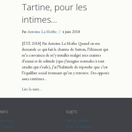
Tartine, pour les
intimes…
Par
Antoine La Mothe
/
4 juin 2018
[ÉTÉ 2018] Par Antoine La Mothe Quand on me
demande ce qui fait le charme de Sutton, l’élément qui
m’a convaincu de m’y installer malgré mes craintes
d’ennui et de solitude (que j’imagine normales à tout
citadin qui s’exile), j’ai l’habitude de répondre que c’est
l’équilibre social étonnant qu’on y retrouve. Des opposés
assez extrêmes…
about Tartine, pour les intimes…
Lire la suite...
INFO
SUJETS
Accueil
Art & Culture
Contact
Boire & Manger
Annonceurs
Sport & Bien-être