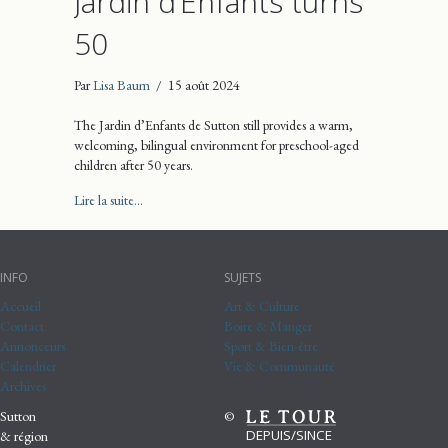
Jardin d’Enfants turns
50
Par
Lisa Baum
/
15 août 2024
The Jardin d’Enfants de Sutton still provides a warm,
welcoming, bilingual environment for preschool-aged
children after 50 years.
about Jardin d’Enfants turns 50
Lire la suite...
INFO
SUJETS
Accueil
Art & Culture
Contact
Boire & Manger
Annonceurs
Sport & Bien-être
Calendrier
Vie & Communauté
Archives
Sutton
©
DEPUIS/SINCE
& région