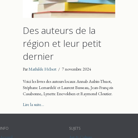
Des auteurs de la
région et leur petit
dernier
Par
Mathilde Hébert
/
7 novembre 2024
Voici les livres des auteurs locaux Annab Aubin-Thuot,
Stéphane Lemardelé et Laurent Busseau, Jean-François
Casabonne, Lynette Enevoldsen et Raymond Cloutier.
about Des auteurs de la région et leur petit dernier
Lire la suite...
INFO
SUJETS
Accueil
Art & Culture