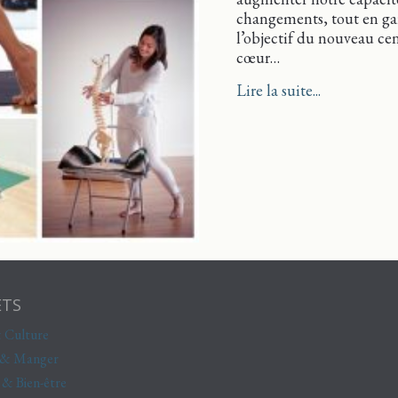
changements, tout en gard
l’objectif du nouveau cen
cœur…
about À La 
Lire la suite...
ETS
 Culture
 & Manger
 & Bien-être