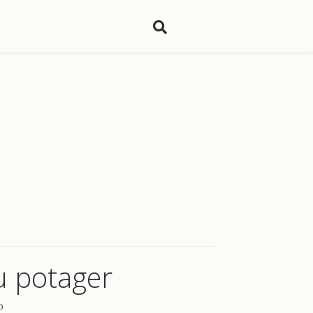
u potager
0