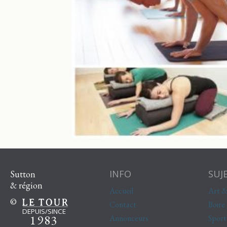
INFO
SUJ
Sutton
& région
Accueil
Art &
©
Contact
Boire
DEPUIS/SINCE
1983
Annonceurs
Sport