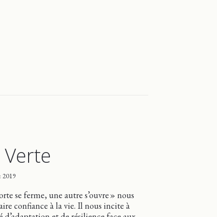
 Verte
e 2019
orte se ferme, une autre s’ouvre » nous
aire confiance à la vie. Il nous incite à
 d’adaptation et de résilience face aux