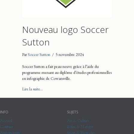
Nouveau logo Soccer
Sutton
Par
Soccer Sutton
/
5 novembre 2024
Soccer Sutton a fait peau neuve grâce à l’aide du
programme menant au diplôme d’études professionnelles
en infographie de Cowansville.
about Nouveau logo Soccer Sutton
Lire la suite...
INFO
SUJETS
Accueil
Art & Culture
Contact
Boire & Manger
Annonceurs
Sport & Bien-être