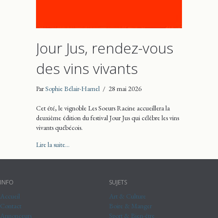
Jour Jus, rendez-vous
des vins vivants
Par
Sophie Bélair-Hamel
/
28 mai 2026
Cet été, le vignoble Les Soeurs Racine accueillera la
deuxième édition du festival Jour Jus qui célèbre les vins
vivants québécois.
about Jour Jus, rendez-vous des vins vivants
Lire la suite...
INFO
SUJETS
Accueil
Art & Culture
Contact
Boire & Manger
Annonceurs
Sport & Bien-être