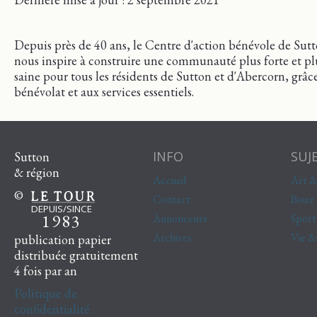
Depuis près de 40 ans, le Centre d'action bénévole de Sut
nous inspire à construire une communauté plus forte et pl
saine pour tous les résidents de Sutton et d'Abercorn, grâc
bénévolat et aux services essentiels.
INFO
SUJ
Sutton
& région
Accueil
Art &
©
Contact
Boire
DEPUIS/SINCE
1983
Annonceurs
Sport
Archives
Vie 
publication papier
distribuée gratuitement
4 fois par an
Politique de
confidentialité