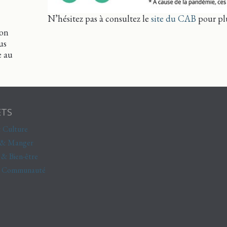
N’hésitez pas à consultez le
site du CAB
pour plu
ton
us
e au
ETS
 Culture
 & Manger
 & Bien-être
& Communauté