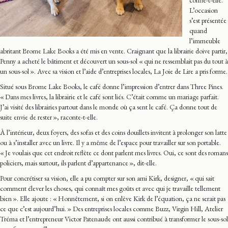
confie-t-elle.
L’occasion
s’est présentée
quand
l’immeuble
abritant Brome Lake Books a été mis en vente. Craignant que la librairie doive partir,
Penny a acheté le bâtiment et découvert un sous-sol « qui ne ressemblait pas du tout à
un sous-sol ». Avec sa vision et l’aide d’entreprises locales, La Joie de Lire a pris forme.
Situé sous Brome Lake Books, le café donne l’impression d’entrer dans Three Pines.
« Dans mes livres, la librairie et le café sont liés. C’était comme un mariage parfait.
J’ai visité des librairies partout dans le monde où ça sent le café. Ça donne tout de
suite envie de rester », raconte-t-elle.
À l’intérieur, deux foyers, des sofas et des coins douillets invitent à prolonger son latte
ou à s’installer avec un livre. Il y a même de l’espace pour travailler sur son portable.
« Je voulais que cet endroit reflète ce dont parlent mes livres. Oui, ce sont des romans
policiers, mais surtout, ils parlent d’appartenance », dit-elle.
Pour concrétiser sa vision, elle a pu compter sur son ami Kirk, designer, « qui sait
comment élever les choses, qui connaît mes goûts et avec qui je travaille tellement
bien ». Elle ajoute : « Honnêtement, si on enlève Kirk de l’équation, ça ne serait pas
ce que c’est aujourd’hui. » Des entreprises locales comme Buzz, Virgin Hill, Atelier
Tréma et l’entrepreneur Victor Patenaude ont aussi contribué à transformer le sous-sol