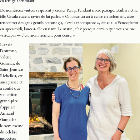
en refuge accueillant.
De nombreux visiteurs espèrent y croiser Penny. Pendant notre passage, Barbara et sa
fille Ursula étaient ravies de lui parler. « On passe un an à écrire en isolement, alors
rencontrer des gens gentils comme ça, c’est la récompense », dit-elle. « Venez plutôt
en après-midi, lance-t-elle en riant. Le matin, c’est presque certain que vous ne me
verrez pas — c’est mon moment pour écrire. »
Lors de
l’entrevue,
Valérie
Gosselin, de
Saint-Jean-sur-
Richelieu, est
aussi passée et
a confié que
son arrière-
grand-père
s’appelait
Armand
Gamache —
le nom même
du célèbre
inspecteur.