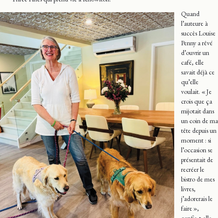
Quand
l’auteure à
succès Louise
Penny a rêvé
d’ouvrir un
café, elle
savait déjà ce
qu’elle
voulait. « Je
crois que ça
mijotait dans
un coin de ma
tête depuis un
moment : si
l’occasion se
présentait de
recréer le
bistro de mes
livres,
j’adorerais le
faire »,