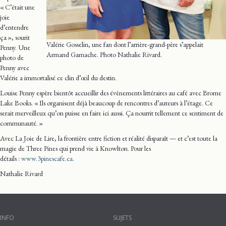
« C’était une
joie
d’entendre
ça », sourit
Valérie Gosselin, une fan dont l’arrière-grand-père s’appelait
Penny. Une
Armand Gamache. Photo Nathalie Rivard.
photo de
Penny avec
Valérie a immortalisé ce clin d’œil du destin.
Louise Penny espère bientôt accueillir des évènements littéraires au café avec Brome
Lake Books. « Ils organisent déjà beaucoup de rencontres d’auteurs à l’étage. Ce
serait merveilleux qu’on puisse en faire ici aussi. Ça nourrit tellement ce sentiment de
communauté. »
Avec La Joie de Lire, la frontière entre fiction et réalité disparaît — et c’est toute la
magie de Three Pines qui prend vie à Knowlton. Pour les
détails :
www.3pinescafe.ca
.
Nathalie Rivard
INFO
SUJETS