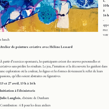
s,
10 h
à
16 h
˗
appo
rtez
votr
e lunch
Atelier de peinture créative
avec Hélène Lessard
À partir d’exercices spontanés, les participants créent des œuvres personnelles et
créatives sans prédire les résultats. Le jeu, l’intuition et la découverte les guident dans
une exploration où la couleur, les lignes et les formes deviennent le reflet de leurs
passions, qu’elles soient abstraites ou figuratives.
13 et 27 avril, 13 h à 16 h
Initiation à l’ébénisterie
Julie Langlois
, ébéniste de Dunham
Contribution : 6 $ pour les deux ateliers