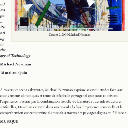
nd
sca
pe
…
Pai
nti
Descent 21200 © Michael Newman
ng
in
the
age of Technology
Michael Newman
18 mai au 6 juin
À travers ses scènes abstraites, Michael Newman exprime ses inquiétudes face aux
changements climatiques et tente de décrire le paysage tel que nous en faisons
l’expérience. Fasciné par la combinaison visuelle de la nature et des infrastructures
artificielles, Newman exprime dans son travail à la fois l’expérience sensorielle et la
e
compréhension contemporaine du monde à travers des paysages dignes du 21
siècle.
MUSIQUE