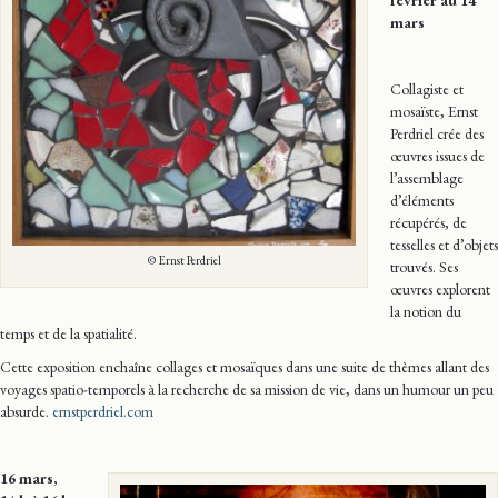
février au 14
mars
Collagiste et
mosaïste, Ernst
Perdriel crée des
œuvres issues de
l’assemblage
d’éléments
récupérés, de
tesselles et d’objets
© Ernst Perdriel
trouvés. Ses
œuvres explorent
la notion du
temps et de la spatialité.
Cette exposition enchaîne collages et mosaïques dans une suite de thèmes allant des
voyages spatio-temporels à la recherche de sa mission de vie, dans un humour un peu
absurde.
ernstperdriel.com
16 mars,