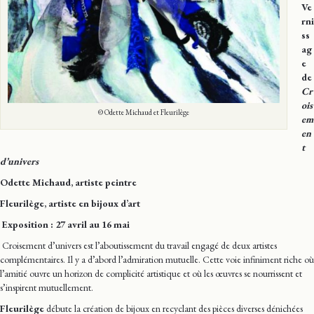
Ve
rni
ss
ag
e
de
Cr
ois
© Odette Michaud et Fleurilège
em
en
t
d’univers
Odette Michaud, artiste peintre
Fleurilège, artiste en bijoux d’art
Exposition : 27 avril au 16 mai
Croisement d’univers est l’aboutissement du travail engagé de deux artistes
complémentaires. Il y a d’abord l’admiration mutuelle. Cette voie infiniment riche où
l’amitié ouvre un horizon de complicité artistique et où les œuvres se nourrissent et
s’inspirent mutuellement.
Fleurilège
débute la création de bijoux en recyclant des pièces diverses dénichées