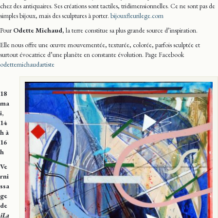
chez des antiquaires. Ses créations sont tactiles, tridimensionnelles. Ce ne sont pas de
simples bijoux, mais des sculptures à porter.
bijouxfleurilege.com
Pour
Odette Michaud
, la terre constitue sa plus grande source d’inspiration.
Elle nous offre une œuvre mouvementée, texturée, colorée, parfois sculptée et
surtout évocatrice d’une planète en constante évolution. Page Facebook
odettemichaudartiste
18
ma
i,
14
h à
16
h
Ve
rni
ssa
ge
de
iLa