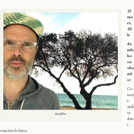
23
ma
rs,
20
h
do
mle
bo
en
cha
nti
er
Co
ncer
t-
ateli
er
domlebo
don
t
vous êtes le héros