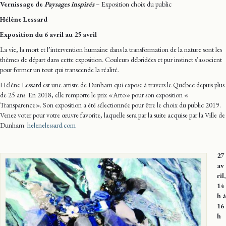
Vernissage de
Paysages inspirés
– Exposition choix du public
Hélène Lessard
Exposition du 6 avril au 25 avril
La vie, la mort et l’intervention humaine dans la transformation de la nature sont les
thèmes de départ dans cette exposition
.
Couleurs débridées et pur instinct s’associent
pour former un tout qui transcende la réalité.
Hélène Lessard est une artiste de Dunham qui expose à travers le Québec depuis plus
de 25 ans. En 2018, elle remporte le prix « Arto » pour son exposition «
Transparence ». Son exposition a été sélectionnée pour être le choix du public 2019.
Venez voter pour votre œuvre favorite, laquelle sera par la suite acquise par la Ville de
Dunham.
helenelessard.com
27
av
ril,
14
h à
16
h