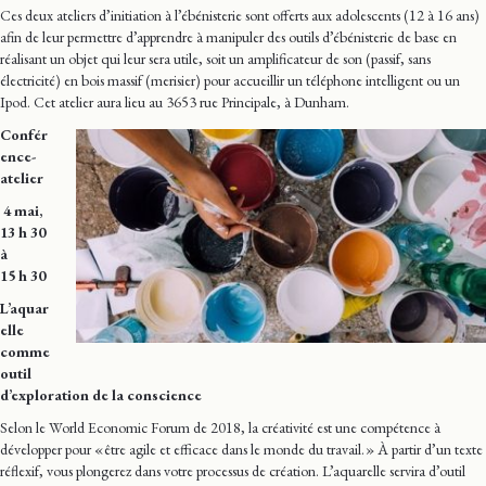
Ces deux ateliers d’initiation à l’ébénisterie sont offerts aux adolescents (12 à 16 ans)
afin de leur permettre d’apprendre à manipuler des outils d’ébénisterie de base en
réalisant un objet qui leur sera utile, soit un amplificateur de son (passif, sans
électricité) en bois massif (merisier) pour accueillir un téléphone intelligent ou un
Ipod. Cet atelier aura lieu au 3653 rue Principale, à Dunham.
Confér
ence-
atelier
4 mai,
13 h 30
à
15 h 30
L’aquar
elle
comme
outil
d’exploration de la conscience
Selon le World Economic Forum de 2018, la créativité est une compétence à
développer pour « être agile et efficace dans le monde du travail. » À partir d’un texte
réflexif, vous plongerez dans votre processus de création. L’aquarelle servira d’outil