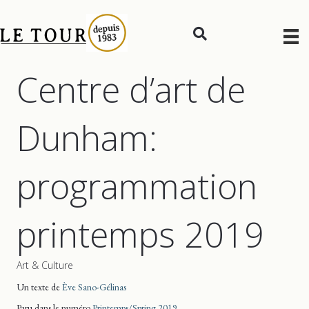
Centre d’art de
Dunham:
programmation
printemps 2019
Art & Culture
Un texte de
Ève Sano-Gélinas
Paru dans le numéro
Printemps/Spring 2019