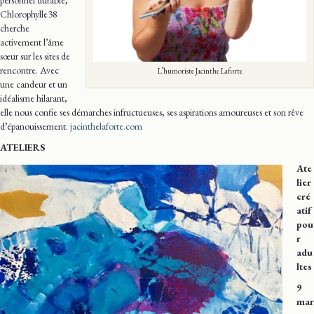
personnel durable,
Chlorophylle38
cherche
activement l’âme
sœur sur les sites de
rencontre. Avec
L’humoriste Jacinthe Laforte
une candeur et un
idéalisme hilarant,
elle nous confie ses démarches infructueuses, ses aspirations amoureuses et son rêve
d’épanouissement.
jacinthelaforte.com
ATELIERS
Ate
lier
cré
atif
pou
r
adu
ltes
9
mar