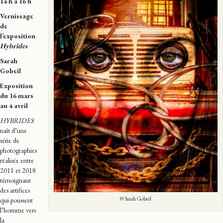
14 h à 16 h
Vernissage
de
l’exposition
Hybrides
Sarah
Gobeil
Exposition
du 16 mars
au 4 avril
HYBRIDES
naît d’une
série de
photographies
réalisée entre
2011 et 2018
témoignant
des artifices
© Sarah Gobeil
qui poussent
l’homme vers
la