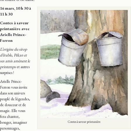
16 mars, 10 h 30 à
11 h 30
Contes à saveur
printanière
avec
Arielle Prince-
Ferron
L’origine du sirop
d’érable
,
Pékan et
ses amis amènent le
printemps
et autres
surprises !
Arielle Prince-
Ferron vous invite
dans son univers
peuplé de légendes,
de douceur et de
magie. Elle vous
fera chanter,
Contes à saveur printanière
bouger, imaginer
personnages,