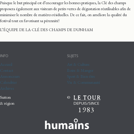
Puisque le but principal est d’encourager les bonnes pratiques, la Clé des champs
proposera également aux visiteurs de petits verres de dégustation réutilisables afin de
minimiser le nombre de matières résiduelles. De ce fait, on améliore la qualité du
festival tout en favorisant sa pérennité!
L’ÉQUIPE DE LA CLÉ DES CHAMPS DE DUNHAM
INFO
SUJETS
Accueil
Art & Culture
Contact
Boire & Manger
Annonceurs
Sport & Bien-être
Calendrier
Vie & Communauté
Archives
Sutton
©
DEPUIS/SINCE
& région
1983