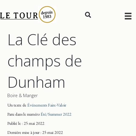
La Clé des
champs de
Dunham
Boire & Manger
Un texte de
Événements Faire-Valoir
Paru dans le numéro
Été/Summer 2022
Publié le : 25 mai 2022
Dernière mise
à jour
: 25 mai 2022