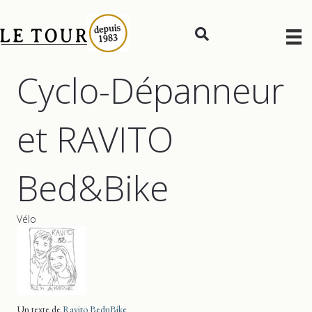
Cyclo-Dépanneur
et RAVITO
Bed&Bike
Vélo
Un texte de
Ravito BednBike