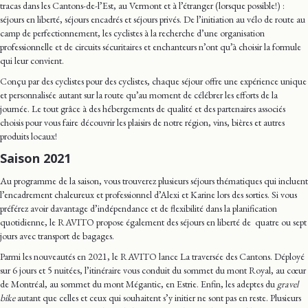
tracas dans les Cantons-de-l’Est, au Vermont et à l’étranger (lorsque possible!) :
séjours en liberté, séjours encadrés et séjours privés. De l’initiation au vélo de route au
camp de perfectionnement, les cyclistes à la recherche d’une organisation
professionnelle et de circuits sécuritaires et enchanteurs n’ont qu’à choisir la formule
qui leur convient.
Conçu par des cyclistes pour des cyclistes, chaque séjour offre une expérience unique
et personnalisée autant sur la route qu’au moment de célébrer les efforts de la
journée. Le tout grâce à des hébergements de qualité et des partenaires associés
choisis pour vous faire découvrir les plaisirs de notre région, vins, bières et autres
produits locaux!
Saison 2021
Au programme de la saison, vous trouverez plusieurs séjours thématiques qui incluent
l’encadrement chaleureux et professionnel d’Alexi et Karine lors des sorties. Si vous
préférez avoir davantage d’indépendance et de flexibilité dans la planification
quotidienne, le RAVITO propose également des séjours en liberté de quatre ou sept
jours avec transport de bagages.
Parmi les nouveautés en 2021, le RAVITO lance La traversée des Cantons. Déployé
sur 6 jours et 5 nuitées, l’itinéraire vous conduit du sommet du mont Royal, au cœur
de Montréal, au sommet du mont Mégantic, en Estrie. Enfin, les adeptes du
gravel
bike
autant que celles et ceux qui souhaitent s’y initier ne sont pas en reste. Plusieurs