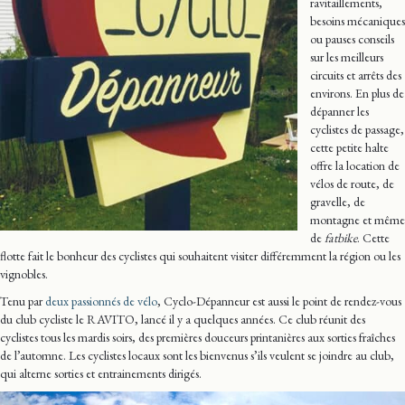
ravitaillements,
besoins mécaniques
ou pauses conseils
sur les meilleurs
circuits et arrêts des
environs. En plus de
dépanner les
cyclistes de passage,
cette petite halte
offre la location de
vélos de route, de
gravelle, de
montagne et même
de
fatbike
. Cette
flotte fait le bonheur des cyclistes qui souhaitent visiter différemment la région ou les
vignobles.
Tenu par
deux passionnés de vélo
, Cyclo-Dépanneur est aussi le point de rendez-vous
du club cycliste le RAVITO, lancé il y a quelques années. Ce club réunit des
cyclistes tous les mardis soirs, des premières douceurs printanières aux sorties fraîches
de l’automne. Les cyclistes locaux sont les bienvenus s’ils veulent se joindre au club,
qui alterne sorties et entrainements dirigés.