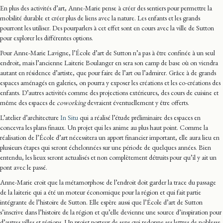
En plus des activités d’art, Anne-Marie pense à créer des sentiers pour permettre la
mobilité durable et créer plus de liens avec la nature. Les enfants et les grands
pourront les utiliser. Des pourparlers à cet effet sont en cours avec la ville de Sutton
pour explorer les différentes options.
Pour Anne-Marie Lavigne, l’École d’art de Sutton n’a pas à être confinée à un seul
endroit, mais l’ancienne Laiterie Boulanger en sera son camp de base où on viendra
autant en résidence d’artiste, que pour faire de l’art ou l’admirer. Grâce à de grands
espaces aménagés en galeries, on pourra y exposer les créations et les co-créations des
enfants. D’autres activités comme des projections extérieures, des cours de cuisine et
même des espaces de
coworking
devraient éventuellement y être offerts.
L’atelier d’architecture
In Situ
qui a réalisé l’étude préliminaire des espaces en
concevra les plans finaux. Un projet qui les anime au plus haut point. Comme la
réalisation de l’École d’art nécessitera un apport financier important, elle aura lieu en
plusieurs étapes qui seront échelonnées sur une période de quelques années. Bien
entendu, les lieux seront actualisés et non complètement détruits pour qu’il y ait un
pont avec le passé.
Anne-Marie croit que la métamorphose de l’endroit doit garder la trace du passage
de la laiterie qui a été un moteur économique pour la région et qui fait partie
intégrante de l’histoire de Sutton. Elle espère aussi que l’École d’art de Sutton
s’inscrive dans l’histoire de la région et qu’elle devienne une source d’inspiration pour
d’autres villes et régions. Un projet porteur de sens qui redonne ses lettres de noblesse