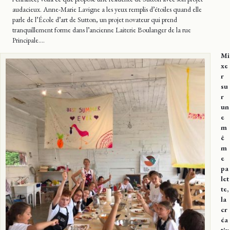
audacieux. Anne-Marie Lavigne a les yeux remplis d’étoiles quand elle
parle de l’École d’art de Sutton, un projet novateur qui prend
tranquillement forme dans l’ancienne Laiterie Boulanger de la rue
Principale….
Mi
xe
r
su
r
un
e
m
ê
m
e
pa
let
te,
la
cr
éa