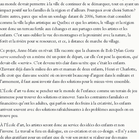
au monde devrait permettre à la ville de continuer de se démarquer, tout en ayant un
impact positif sur les familles de la région et d’ailleurs. Pourquoi avoir choisi Sutton ?
Entre autres, parce que selon un sondage datant de 2006, Sutton était considéré
comme la ville la plus artistique au Québec et que les artistes, le village et la région
sont donc un terreau fertile aux échanges et aux partages entre les artistes et les
enfants. C’est sans oublier la vue des montagnes et la proximité avec la nature, la
forêt et la rivière pour se ressourcer, et ce, à distance de marche du village.
Ce projet, Anne-Marie en rêvait. Elle raconte que la chanson de Bob Dylan
Gotta
serve somebody
en a même été un point de départ, car elle s’est posé la question,
qui
devait-elle « servir ». C’est devenu très clair dans sa tête que c’était les enfants.
Œuvrant déjà dans le milieu des arts et maman de deux enfants, Henri et Charlotte,
elle croit que dans une société où on investit beaucoup d’argent dans le militaire et
l’armement, il faut aussi investir dans des solutions pour le mieux-vivre ensemble.
L’École d’art va donc se pencher sur le monde de l’enfance comme un terrain de jeu
immense pour trouver des solutions et innover. Sans les contraintes familiales et
financières qu’ont les adultes, qui parfois sont des freins à la créativité, les enfants
arrivent souvent avec des solutions rafraîchissantes à des problèmes auxquels on en
trouve peu.
À l’École d’art, les artistes seront donc au service des idées des enfants et non
l’inverse. Le travail se fera en dialogue, en co-création et en co-design. « Il n’y a rien
de plus gratifiant pour un enfant que de voir son projet se réaliser par des mains