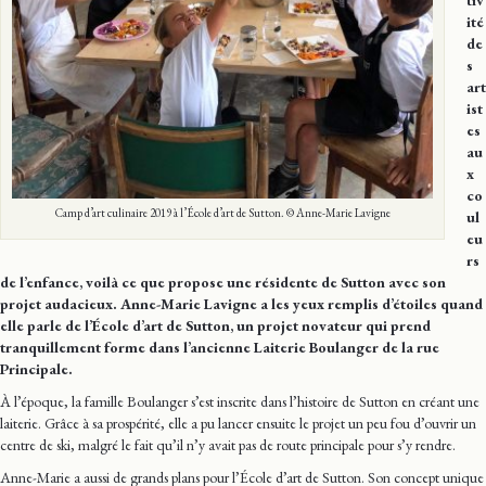
tiv
ité
de
s
art
ist
es
au
x
co
Camp d’art culinaire 2019 à l’École d’art de Sutton. © Anne-Marie Lavigne
ul
eu
rs
de l’enfance, voilà ce que propose une résidente de Sutton avec son
projet audacieux. Anne-Marie Lavigne a les yeux remplis d’étoiles quand
elle parle de l’École d’art de Sutton, un projet novateur qui prend
tranquillement forme dans l’ancienne Laiterie Boulanger de la rue
Principale.
À l’époque, la famille Boulanger s’est inscrite dans l’histoire de Sutton en créant une
laiterie. Grâce à sa prospérité, elle a pu lancer ensuite le projet un peu fou d’ouvrir un
centre de ski, malgré le fait qu’il n’y avait pas de route principale pour s’y rendre.
Anne-Marie a aussi de grands plans pour l’École d’art de Sutton. Son concept unique