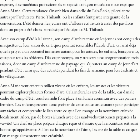
expertes, des matériaux professionnels et exposé de façon muséale » nous explique
Anne-Marie. Cette tendance s’inscrit bien dans celle du Lab-École, piloté entre
autres par l’architecte Pierre Thibault, où les enfants font partie intégrante de la
conversation. L’été dernier, les jeunes ont d’ailleurs été invités à créer des pavillons
dont un projet a été choisi et réalisé par l’équipe de M. Thibault.
Avec son camp d’été à la laiterie, son camp d’architecture où les jeunes ont conçu des
maquettes de leur vision de ce à quoi pourrait ressembler l’École d’art, on sent déjà
que le projet a un potentiel immense autant pour les artistes, les enfants, leurs parents,
que pour tous les résidents. Dès ce printemps, on y trouvera une programmation trois
saisons, dont un camp d’architecture du paysage qui s’ajoutera au camp de jour d’art
pendant d’été, ainsi que des activités pendant les fins de semaine pour les résidents et
les villégiateurs.
Anne-Marie veut créer un milieu vivant où les enfants, les artistes et les visiteurs
pourront explorer plusieurs formes d’art. Cela inclura les arts de la table, car dans le
cadre du camp d’été, tous les midis font place à un lunch commun avec des paniers
fermiers. Les enfants peuvent donc profiter de cette pause structurante pour participer
aux tâches et comprendre le lien entre ce que l’on mange et la nourriture cultivée
localement. Alors, pas de boîtes à lunch avec des sandwichs tristounets préparés à la
va-vite ! Un chef sur place prépare chaque repas et s’assure que la nourriture soit aussi
bonne qu’appétissante. Si l’art est la nourriture de l’âme, les arts de la table et ce que
l’on mange alimentent notre créativité.